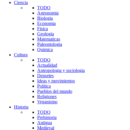
Ciencia
TODO
Astronomia
Biologia
Economia
Fisica
Geologia
Matematicas
Paleontologia
Quimica
Cultura
TODO
Actualidad
Antropologia y sociologia
Deportes
Ideas y movimientos
Politica
Pueblos del mundo
Religiones
Veganismo
Historia
TODO
Prehistoria
Antigua
Medieval