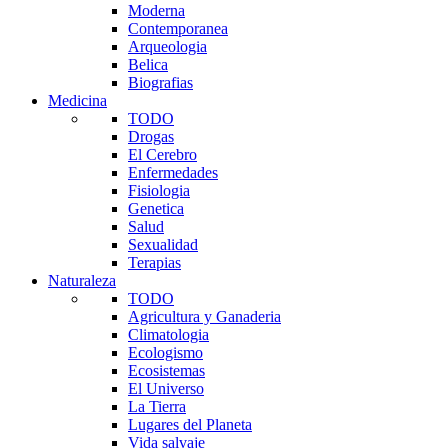
Moderna
Contemporanea
Arqueologia
Belica
Biografias
Medicina
TODO
Drogas
El Cerebro
Enfermedades
Fisiologia
Genetica
Salud
Sexualidad
Terapias
Naturaleza
TODO
Agricultura y Ganaderia
Climatologia
Ecologismo
Ecosistemas
El Universo
La Tierra
Lugares del Planeta
Vida salvaje