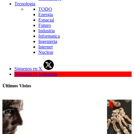
Tecnologia
TODO
Energia
Espacial
Futuro
Industria
Informatica
Ingenieria
Internet
Nuclear
Síguenos en X
Síguenos en Instagram
Últimos Vistos