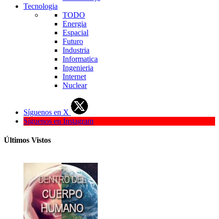
Tecnologia
TODO
Energia
Espacial
Futuro
Industria
Informatica
Ingenieria
Internet
Nuclear
Síguenos en X
Síguenos en Instagram
Últimos Vistos