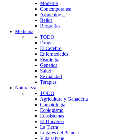
Moderna
Contemporanea
Arqueologia
Belica
Biografias
Medicina
TODO
Drogas
El Cerebro
Enfermedades
Fisiologia
Genetica
Salud
Sexualidad
Terapias
Naturaleza
TODO
Agricultura y Ganaderia
Climatologia
Ecologismo
Ecosistemas
El Universo
La Tierra
Lugares del Planeta
Vida salvaje