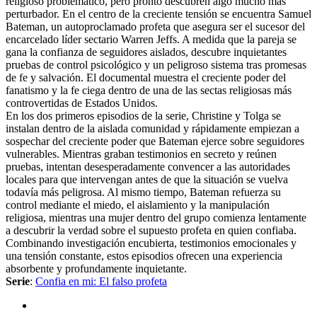
religioso problemático, pero pronto descubren algo mucho más
perturbador. En el centro de la creciente tensión se encuentra Samuel
Bateman, un autoproclamado profeta que asegura ser el sucesor del
encarcelado líder sectario Warren Jeffs. A medida que la pareja se
gana la confianza de seguidores aislados, descubre inquietantes
pruebas de control psicológico y un peligroso sistema tras promesas
de fe y salvación. El documental muestra el creciente poder del
fanatismo y la fe ciega dentro de una de las sectas religiosas más
controvertidas de Estados Unidos.
En los dos primeros episodios de la serie, Christine y Tolga se
instalan dentro de la aislada comunidad y rápidamente empiezan a
sospechar del creciente poder que Bateman ejerce sobre seguidores
vulnerables. Mientras graban testimonios en secreto y reúnen
pruebas, intentan desesperadamente convencer a las autoridades
locales para que intervengan antes de que la situación se vuelva
todavía más peligrosa. Al mismo tiempo, Bateman refuerza su
control mediante el miedo, el aislamiento y la manipulación
religiosa, mientras una mujer dentro del grupo comienza lentamente
a descubrir la verdad sobre el supuesto profeta en quien confiaba.
Combinando investigación encubierta, testimonios emocionales y
una tensión constante, estos episodios ofrecen una experiencia
absorbente y profundamente inquietante.
Serie
:
Confia en mi: El falso profeta