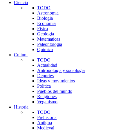
Ciencia
TODO
Astronomia
Biologia
Economia
Fisica
Geologia
Matematicas
Paleontologia
Quimica
Cultura
TODO
Actualidad
Antropologia y sociologia
Deportes
Ideas y movimientos
Politica
Pueblos del mundo
Religiones
Veganismo
Historia
TODO
Prehistoria
Antigua
Medieval