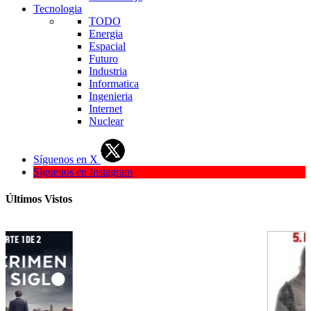
Tecnologia
TODO
Energia
Espacial
Futuro
Industria
Informatica
Ingenieria
Internet
Nuclear
Síguenos en X
Síguenos en Instagram
Últimos Vistos