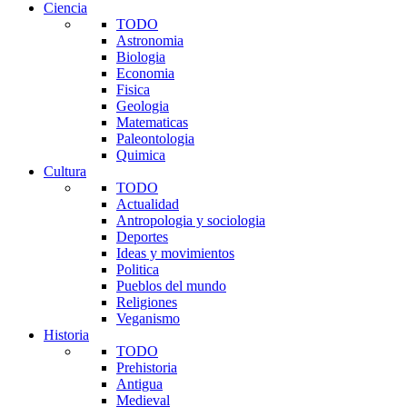
Ciencia
TODO
Astronomia
Biologia
Economia
Fisica
Geologia
Matematicas
Paleontologia
Quimica
Cultura
TODO
Actualidad
Antropologia y sociologia
Deportes
Ideas y movimientos
Politica
Pueblos del mundo
Religiones
Veganismo
Historia
TODO
Prehistoria
Antigua
Medieval