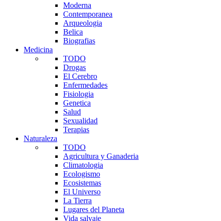
Moderna
Contemporanea
Arqueologia
Belica
Biografias
Medicina
TODO
Drogas
El Cerebro
Enfermedades
Fisiologia
Genetica
Salud
Sexualidad
Terapias
Naturaleza
TODO
Agricultura y Ganaderia
Climatologia
Ecologismo
Ecosistemas
El Universo
La Tierra
Lugares del Planeta
Vida salvaje