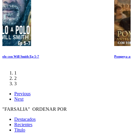
Pompeya antes del desastre con Tom Hiddleston
1
2
3
Previous
Next
"FARSALIA" ORDENAR POR
Destacados
Recientes
Titulo