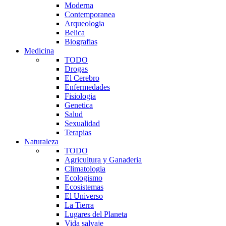
Moderna
Contemporanea
Arqueologia
Belica
Biografias
Medicina
TODO
Drogas
El Cerebro
Enfermedades
Fisiologia
Genetica
Salud
Sexualidad
Terapias
Naturaleza
TODO
Agricultura y Ganaderia
Climatologia
Ecologismo
Ecosistemas
El Universo
La Tierra
Lugares del Planeta
Vida salvaje