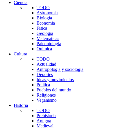
Ciencia
TODO
Astronomia
Biologia
Economia
Fisica
Geologia
Matematicas
Paleontologia
Quimica
Cultura
TODO
Actualidad
Antropologia y sociologia
Deportes
Ideas y movimientos
Politica
Pueblos del mundo
Religiones
Veganismo
Historia
TODO
Prehistoria
Antigua
Medieval