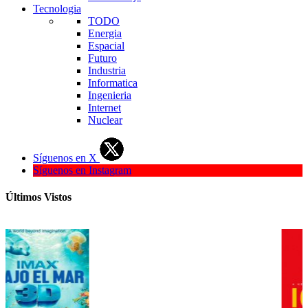
Tecnologia
TODO
Energia
Espacial
Futuro
Industria
Informatica
Ingenieria
Internet
Nuclear
Síguenos en X
Síguenos en Instagram
Últimos Vistos