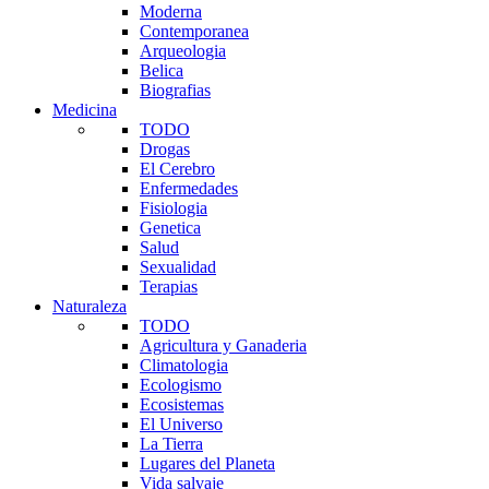
Moderna
Contemporanea
Arqueologia
Belica
Biografias
Medicina
TODO
Drogas
El Cerebro
Enfermedades
Fisiologia
Genetica
Salud
Sexualidad
Terapias
Naturaleza
TODO
Agricultura y Ganaderia
Climatologia
Ecologismo
Ecosistemas
El Universo
La Tierra
Lugares del Planeta
Vida salvaje