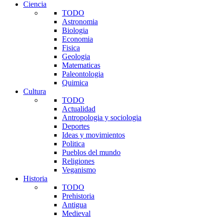
Ciencia
TODO
Astronomia
Biologia
Economia
Fisica
Geologia
Matematicas
Paleontologia
Quimica
Cultura
TODO
Actualidad
Antropologia y sociologia
Deportes
Ideas y movimientos
Politica
Pueblos del mundo
Religiones
Veganismo
Historia
TODO
Prehistoria
Antigua
Medieval