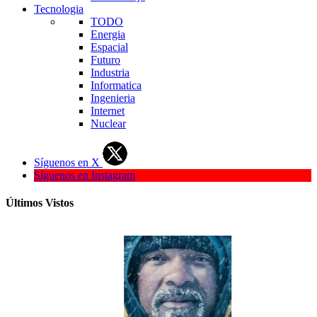
Tecnologia
TODO
Energia
Espacial
Futuro
Industria
Informatica
Ingenieria
Internet
Nuclear
Síguenos en X
Síguenos en Instagram
Últimos Vistos