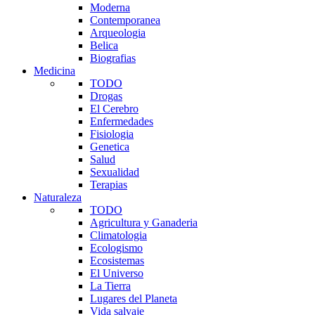
Moderna
Contemporanea
Arqueologia
Belica
Biografias
Medicina
TODO
Drogas
El Cerebro
Enfermedades
Fisiologia
Genetica
Salud
Sexualidad
Terapias
Naturaleza
TODO
Agricultura y Ganaderia
Climatologia
Ecologismo
Ecosistemas
El Universo
La Tierra
Lugares del Planeta
Vida salvaje