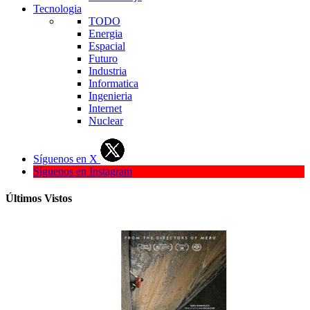
Tecnologia
TODO
Energia
Espacial
Futuro
Industria
Informatica
Ingenieria
Internet
Nuclear
Síguenos en X
Síguenos en Instagram
Últimos Vistos