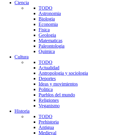
Ciencia
TODO
Astronomia
Biologia
Economia
Fisica
Geologia
Matematicas
Paleontologia
Quimica
Cultura
TODO
Actualidad
Antropologia y sociologia
Deportes
Ideas y movimientos
Politica
Pueblos del mundo
Religiones
Veganismo
Historia
TODO
Prehistoria
Antigua
Medieval