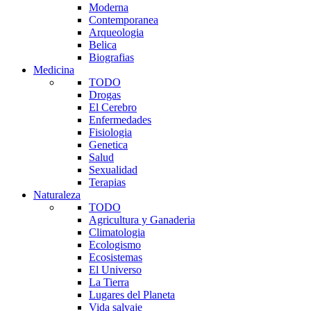
Moderna
Contemporanea
Arqueologia
Belica
Biografias
Medicina
TODO
Drogas
El Cerebro
Enfermedades
Fisiologia
Genetica
Salud
Sexualidad
Terapias
Naturaleza
TODO
Agricultura y Ganaderia
Climatologia
Ecologismo
Ecosistemas
El Universo
La Tierra
Lugares del Planeta
Vida salvaje