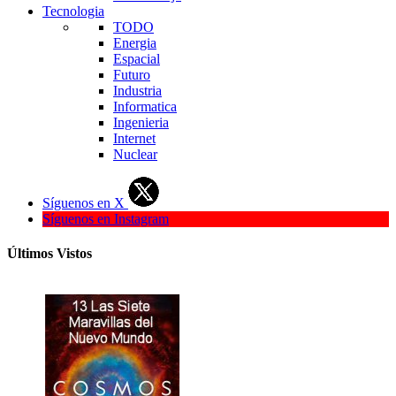
Tecnologia
TODO
Energia
Espacial
Futuro
Industria
Informatica
Ingenieria
Internet
Nuclear
Síguenos en X
Síguenos en Instagram
Últimos Vistos