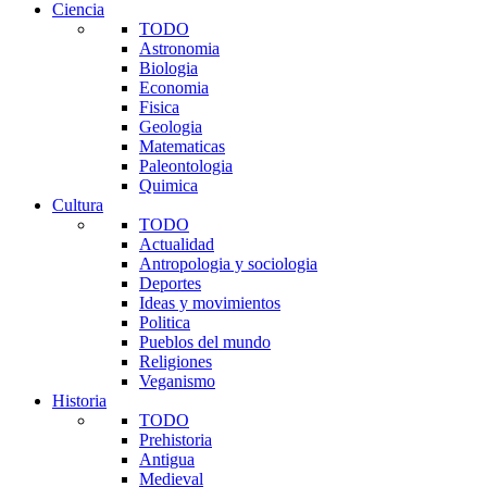
Ciencia
TODO
Astronomia
Biologia
Economia
Fisica
Geologia
Matematicas
Paleontologia
Quimica
Cultura
TODO
Actualidad
Antropologia y sociologia
Deportes
Ideas y movimientos
Politica
Pueblos del mundo
Religiones
Veganismo
Historia
TODO
Prehistoria
Antigua
Medieval