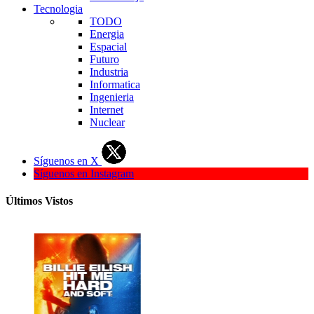
Tecnologia
TODO
Energia
Espacial
Futuro
Industria
Informatica
Ingenieria
Internet
Nuclear
Síguenos en X
Síguenos en Instagram
Últimos Vistos