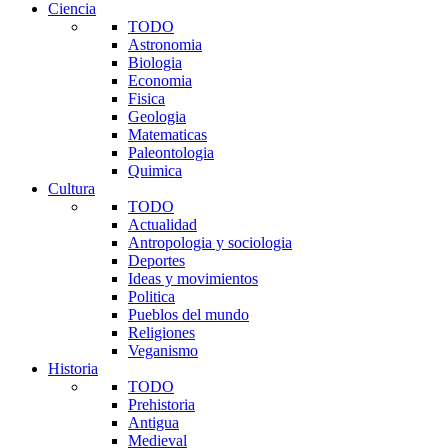
Ciencia
TODO
Astronomia
Biologia
Economia
Fisica
Geologia
Matematicas
Paleontologia
Quimica
Cultura
TODO
Actualidad
Antropologia y sociologia
Deportes
Ideas y movimientos
Politica
Pueblos del mundo
Religiones
Veganismo
Historia
TODO
Prehistoria
Antigua
Medieval