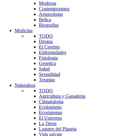
Moderna
Contemporanea
Arqueologia
Belica
Biografias
Medicina
TODO
Drogas
El Cerebro
Enfermedades
Fisiologia
Genetica
Salud
Sexualidad
Terapias
Naturaleza
TODO
Agricultura y Ganaderia
Climatologia
Ecologismo
Ecosistemas
El Universo
La Tierra
Lugares del Planeta
Vida salvaje