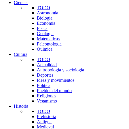
Ciencia
TODO
Astronomia
Biologia
Economia
Fisica
Geologia
Matematicas
Paleontologia
Quimica
Cultura
TODO
Actualidad
Antropologia y sociologia
Deportes
Ideas y movimientos
Politica
Pueblos del mundo
Religiones
Veganismo
Historia
TODO
Prehistoria
Antigua
Medieval