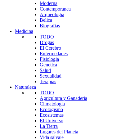
Moderna
Contemporanea
Arqueologia
Belica
Biografias
Medicina
TODO
Drogas
El Cerebro
Enfermedades
Fisiologia
Genetica
Salud
Sexualidad
Terapias
Naturaleza
TODO
Agricultura y Ganaderia
Climatologia
Ecologismo
Ecosistemas
El Universo
La Tierra
Lugares del Planeta
Vida salvaje