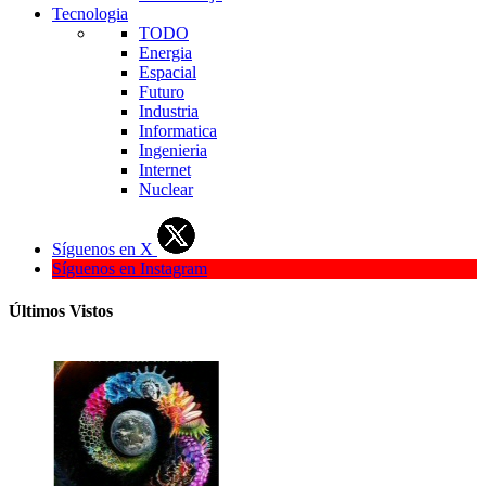
Tecnologia
TODO
Energia
Espacial
Futuro
Industria
Informatica
Ingenieria
Internet
Nuclear
Síguenos en X
Síguenos en Instagram
Últimos Vistos