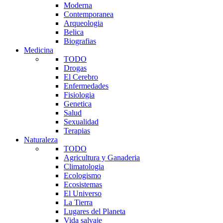
Moderna
Contemporanea
Arqueologia
Belica
Biografias
Medicina
TODO
Drogas
El Cerebro
Enfermedades
Fisiologia
Genetica
Salud
Sexualidad
Terapias
Naturaleza
TODO
Agricultura y Ganaderia
Climatologia
Ecologismo
Ecosistemas
El Universo
La Tierra
Lugares del Planeta
Vida salvaje