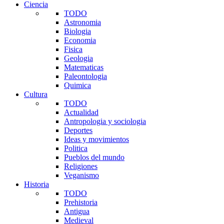
Ciencia
TODO
Astronomia
Biologia
Economia
Fisica
Geologia
Matematicas
Paleontologia
Quimica
Cultura
TODO
Actualidad
Antropologia y sociologia
Deportes
Ideas y movimientos
Politica
Pueblos del mundo
Religiones
Veganismo
Historia
TODO
Prehistoria
Antigua
Medieval