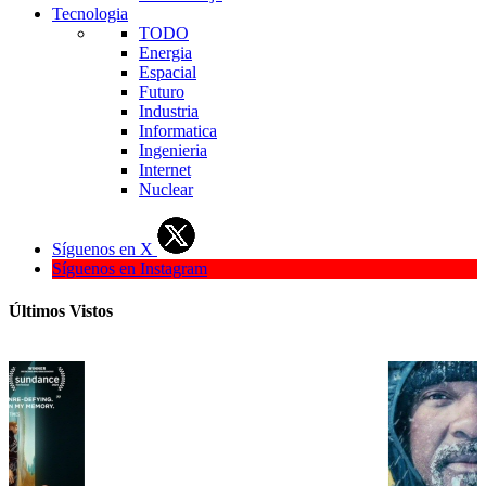
Tecnologia
TODO
Energia
Espacial
Futuro
Industria
Informatica
Ingenieria
Internet
Nuclear
Síguenos en X
Síguenos en Instagram
Últimos Vistos