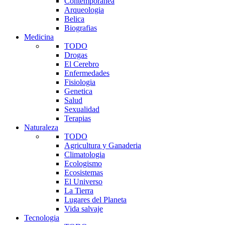
Contemporanea
Arqueologia
Belica
Biografias
Medicina
TODO
Drogas
El Cerebro
Enfermedades
Fisiologia
Genetica
Salud
Sexualidad
Terapias
Naturaleza
TODO
Agricultura y Ganaderia
Climatologia
Ecologismo
Ecosistemas
El Universo
La Tierra
Lugares del Planeta
Vida salvaje
Tecnologia