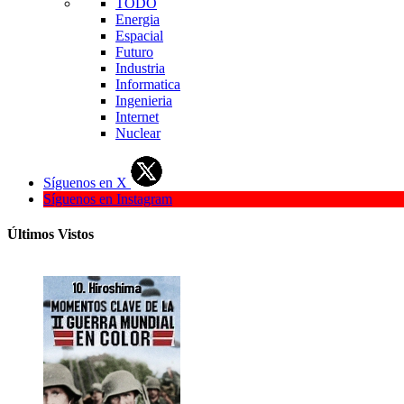
TODO
Energia
Espacial
Futuro
Industria
Informatica
Ingenieria
Internet
Nuclear
Síguenos en X
Síguenos en Instagram
Últimos Vistos