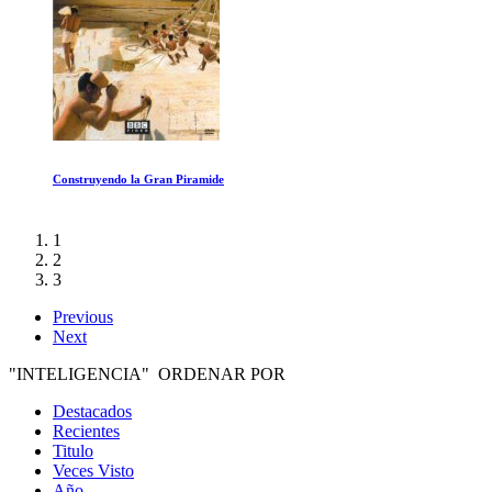
Under the Electric Sky
1
2
3
Previous
Next
"INTELIGENCIA" ORDENAR POR
Destacados
Recientes
Titulo
Veces Visto
Año