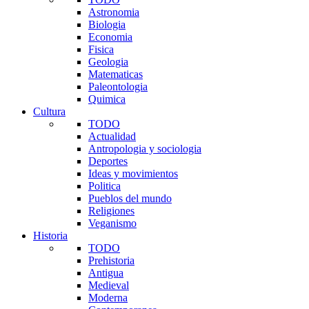
Astronomia
Biologia
Economia
Fisica
Geologia
Matematicas
Paleontologia
Quimica
Cultura
TODO
Actualidad
Antropologia y sociologia
Deportes
Ideas y movimientos
Politica
Pueblos del mundo
Religiones
Veganismo
Historia
TODO
Prehistoria
Antigua
Medieval
Moderna