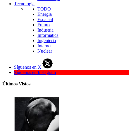
Tecnologia
TODO
Energia
Espacial
Futuro
Industria
Informatica
Ingenieria
Internet
Nuclear
Síguenos en X
Síguenos en Instagram
Últimos Vistos