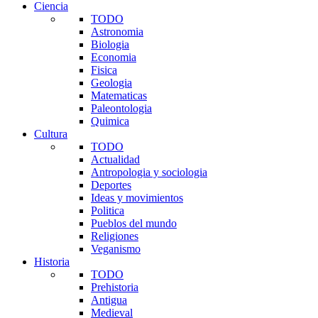
Ciencia
TODO
Astronomia
Biologia
Economia
Fisica
Geologia
Matematicas
Paleontologia
Quimica
Cultura
TODO
Actualidad
Antropologia y sociologia
Deportes
Ideas y movimientos
Politica
Pueblos del mundo
Religiones
Veganismo
Historia
TODO
Prehistoria
Antigua
Medieval