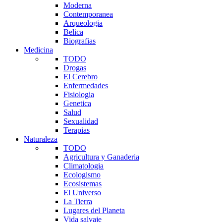
Moderna
Contemporanea
Arqueologia
Belica
Biografias
Medicina
TODO
Drogas
El Cerebro
Enfermedades
Fisiologia
Genetica
Salud
Sexualidad
Terapias
Naturaleza
TODO
Agricultura y Ganaderia
Climatologia
Ecologismo
Ecosistemas
El Universo
La Tierra
Lugares del Planeta
Vida salvaje