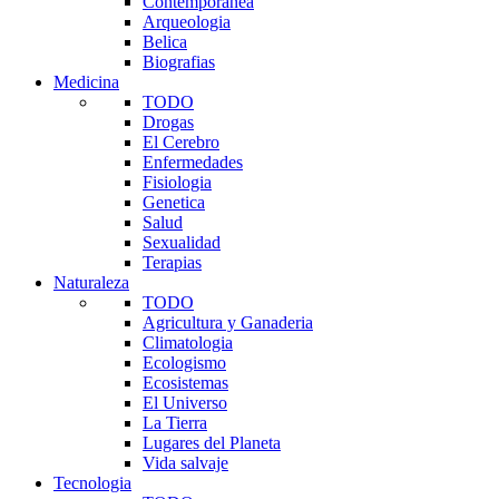
Contemporanea
Arqueologia
Belica
Biografias
Medicina
TODO
Drogas
El Cerebro
Enfermedades
Fisiologia
Genetica
Salud
Sexualidad
Terapias
Naturaleza
TODO
Agricultura y Ganaderia
Climatologia
Ecologismo
Ecosistemas
El Universo
La Tierra
Lugares del Planeta
Vida salvaje
Tecnologia