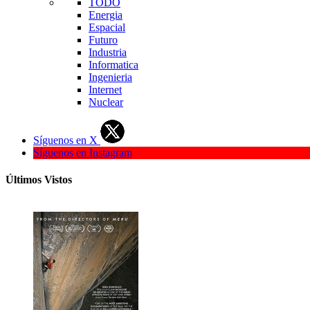
TODO
Energia
Espacial
Futuro
Industria
Informatica
Ingenieria
Internet
Nuclear
Síguenos en X
Síguenos en Instagram
Últimos Vistos