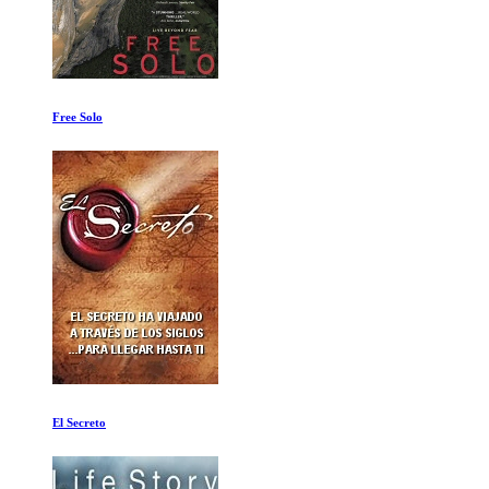
Vikingos Temporada 1 Ep 7-9
Fabricando un Asesino Los Apuros de los Acusados