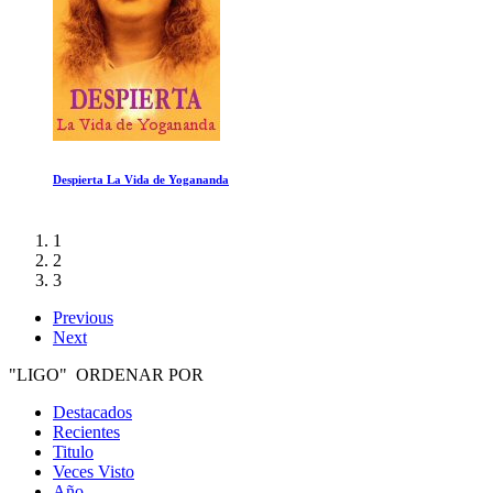
Salida por la Tienda de Regalos
1
2
3
Previous
Next
"LIGO" ORDENAR POR
Destacados
Recientes
Titulo
Veces Visto
Año