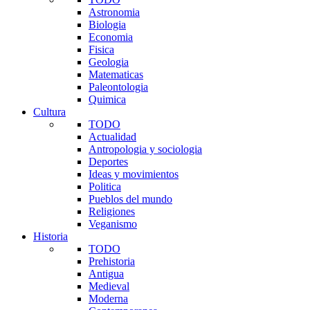
Astronomia
Biologia
Economia
Fisica
Geologia
Matematicas
Paleontologia
Quimica
Cultura
TODO
Actualidad
Antropologia y sociologia
Deportes
Ideas y movimientos
Politica
Pueblos del mundo
Religiones
Veganismo
Historia
TODO
Prehistoria
Antigua
Medieval
Moderna