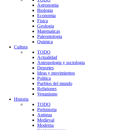
Astronomia
Biologia
Economia
Fisica
Geologia
Matematicas
Paleontologia
Quimica
Cultura
TODO
Actualidad
Antropologia y sociologia
Deportes
Ideas y movimientos
Politica
Pueblos del mundo
Religiones
Veganismo
Historia
TODO
Prehistoria
Antigua
Medieval
Moderna