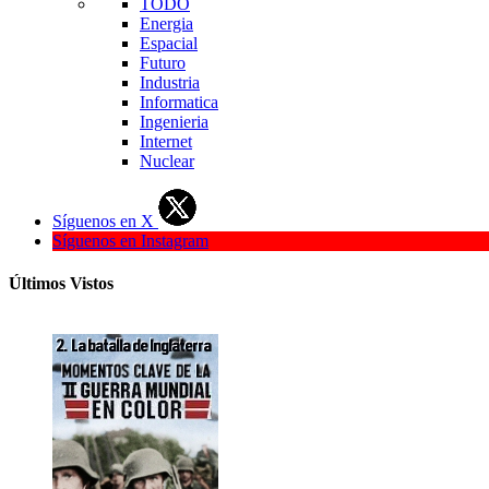
TODO
Energia
Espacial
Futuro
Industria
Informatica
Ingenieria
Internet
Nuclear
Síguenos en X
Síguenos en Instagram
Últimos Vistos