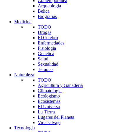
Contemporanea
Arqueologia
Belica
Biografias
Medicina
TODO
Drogas
El Cerebro
Enfermedades
Fisiologia
Genetica
Salud
Sexualidad
Terapias
Naturaleza
TODO
Agricultura y Ganaderia
Climatologia
Ecologismo
Ecosistemas
El Universo
La Tierra
Lugares del Planeta
Vida salvaje
Tecnologia