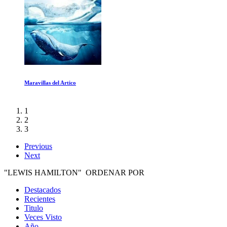
Las Cavernas de los Muertos
1
2
3
Previous
Next
"LEWIS HAMILTON" ORDENAR POR
Destacados
Recientes
Titulo
Veces Visto
Año