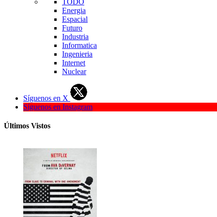
TODO
Energia
Espacial
Futuro
Industria
Informatica
Ingenieria
Internet
Nuclear
Síguenos en X
Síguenos en Instagram
Últimos Vistos