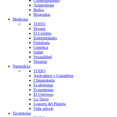
Contemporanea
Arqueologia
Belica
Biografias
Medicina
TODO
Drogas
El Cerebro
Enfermedades
Fisiologia
Genetica
Salud
Sexualidad
Terapias
Naturaleza
TODO
Agricultura y Ganaderia
Climatologia
Ecologismo
Ecosistemas
El Universo
La Tierra
Lugares del Planeta
Vida salvaje
Tecnologia