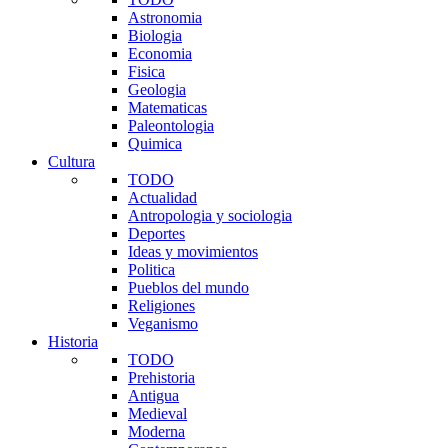
Astronomia
Biologia
Economia
Fisica
Geologia
Matematicas
Paleontologia
Quimica
Cultura
TODO
Actualidad
Antropologia y sociologia
Deportes
Ideas y movimientos
Politica
Pueblos del mundo
Religiones
Veganismo
Historia
TODO
Prehistoria
Antigua
Medieval
Moderna