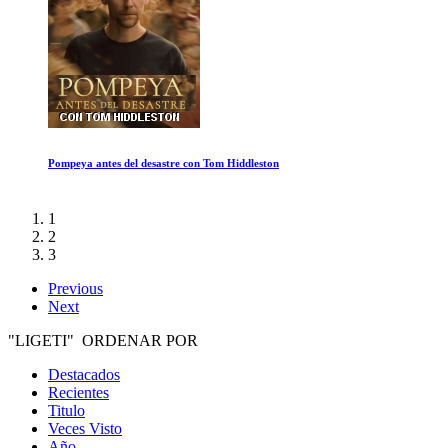
Van Gogh pintado con palabras
1
2
3
Previous
Next
"LIGETI" ORDENAR POR
Destacados
Recientes
Titulo
Veces Visto
Año