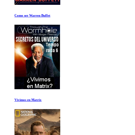
Los niños perdidos
Leaving Neverland segunda parte