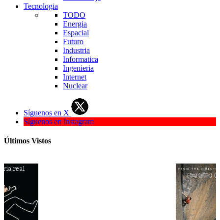
Tecnologia
TODO
Energia
Espacial
Futuro
Industria
Informatica
Ingenieria
Internet
Nuclear
Síguenos en X
Síguenos en Instagram
Últimos Vistos