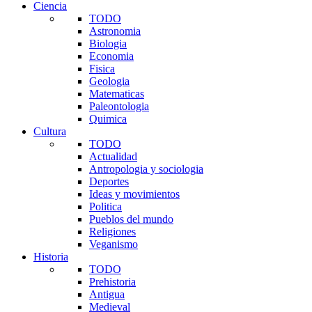
Ciencia
TODO
Astronomia
Biologia
Economia
Fisica
Geologia
Matematicas
Paleontologia
Quimica
Cultura
TODO
Actualidad
Antropologia y sociologia
Deportes
Ideas y movimientos
Politica
Pueblos del mundo
Religiones
Veganismo
Historia
TODO
Prehistoria
Antigua
Medieval