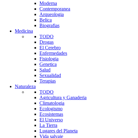
Moderna
Contemporanea
Arqueologia
Belica
Biografias
Medicina
TODO
Drogas
El Cerebro
Enfermedades
Fisiologia
Genetica
Salud
Sexualidad
Terapias
Naturaleza
TODO
Agricultura y Ganaderia
Climatologia
Ecologismo
Ecosistemas
El Universo
La Tierra
Lugares del Planeta
Vida salvaje