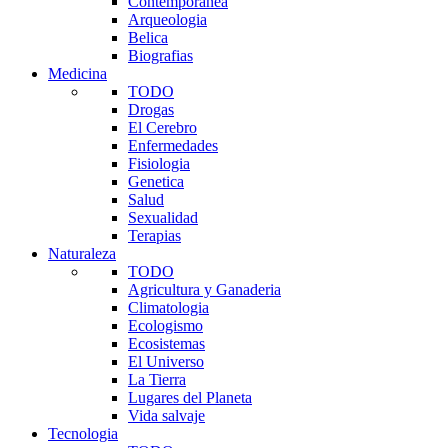
Contemporanea
Arqueologia
Belica
Biografias
Medicina
TODO
Drogas
El Cerebro
Enfermedades
Fisiologia
Genetica
Salud
Sexualidad
Terapias
Naturaleza
TODO
Agricultura y Ganaderia
Climatologia
Ecologismo
Ecosistemas
El Universo
La Tierra
Lugares del Planeta
Vida salvaje
Tecnologia