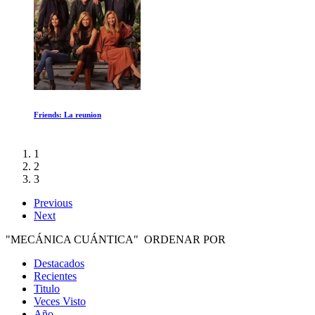
Buceando en lo Desconocido
1
2
3
Previous
Next
"MECÁNICA CUÁNTICA" ORDENAR POR
Destacados
Recientes
Titulo
Veces Visto
Año