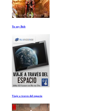
Indie Game La Pelicula
Mundos Alienigenas