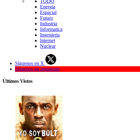
TODO
Energia
Espacial
Futuro
Industria
Informatica
Ingenieria
Internet
Nuclear
Síguenos en X
Síguenos en Instagram
Últimos Vistos