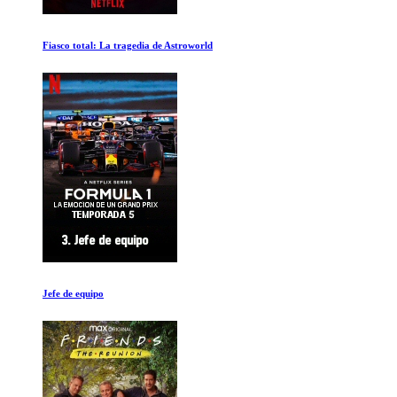
La Noche Caera
Planeta Hormiga La Vida en la Colonia