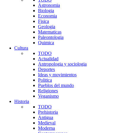
Astronomia
Biologia
Economia
Fisica
Geologia
Matematicas
Paleontologia
Quimica
Cultura
TODO
Actualidad
Antropologia y sociologia
Deportes
Ideas y movimientos
Politica
Pueblos del mundo
Religiones
Veganismo
Historia
TODO
Prehistoria
Antigua
Medieval
Moderna