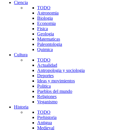
Ciencia
TODO
Astronomia
Biologia
Economia
Fisica
Geologia
Matematicas
Paleontologia
Quimica
Cultura
TODO
Actualidad
Antropologia y sociologia
Deportes
Ideas y movimientos
Politica
Pueblos del mundo
Religiones
Veganismo
Historia
TODO
Prehistoria
Antigua
Medieval