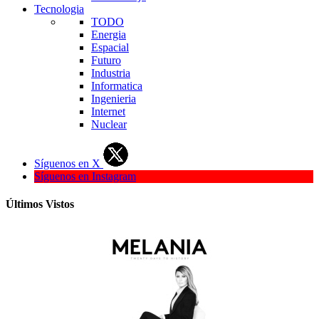
Tecnologia
TODO
Energia
Espacial
Futuro
Industria
Informatica
Ingenieria
Internet
Nuclear
Síguenos en X
Síguenos en Instagram
Últimos Vistos