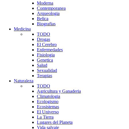
Moderna
Contemporanea
Arqueologia
Belica
Biografias
Medicina
TODO
Drogas
El Cerebro
Enfermedades
Fisiologia
Genetica
Salud
Sexualidad
Terapias
Naturaleza
TODO
Agricultura y Ganaderia
Climatologia
Ecologismo
Ecosistemas
El Universo
La Tierra
Lugares del Planeta
Vida salvaje