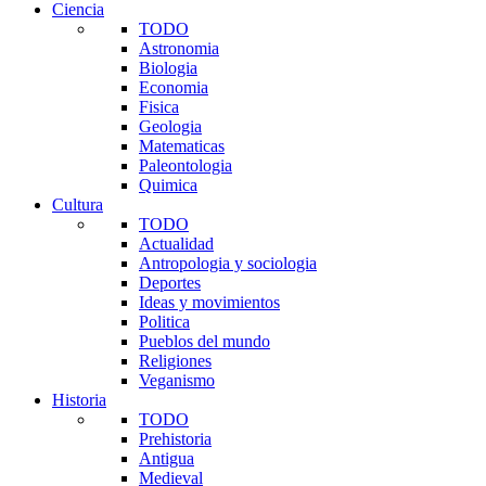
Ciencia
TODO
Astronomia
Biologia
Economia
Fisica
Geologia
Matematicas
Paleontologia
Quimica
Cultura
TODO
Actualidad
Antropologia y sociologia
Deportes
Ideas y movimientos
Politica
Pueblos del mundo
Religiones
Veganismo
Historia
TODO
Prehistoria
Antigua
Medieval