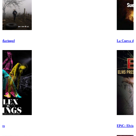
La Cueva de los Sueños Olvidados
EPiC: Elvis Presley en concierto