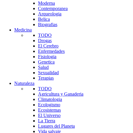
Moderna
Contemporanea
Arqueologia
Belica
Biografias
Medicina
TODO
Drogas
El Cerebro
Enfermedades
Fisiologia
Genetica
Salud
Sexualidad
Terapias
Naturaleza
TODO
Agricultura y Ganaderia
Climatologia
Ecologismo
Ecosistemas
El Universo
La Tierra
Lugares del Planeta
Vida salvaje