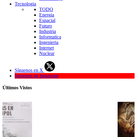
Tecnologia
TODO
Energia
Espacial
Futuro
Industria
Informatica
Ingenieria
Internet
Nuclear
Síguenos en X
Síguenos en Instagram
Últimos Vistos