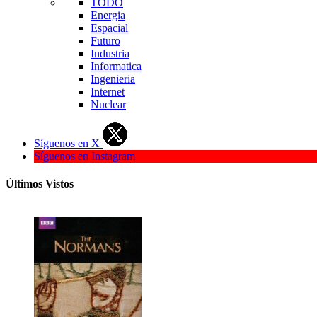
TODO
Energia
Espacial
Futuro
Industria
Informatica
Ingenieria
Internet
Nuclear
Síguenos en X
Síguenos en Instagram
Últimos Vistos