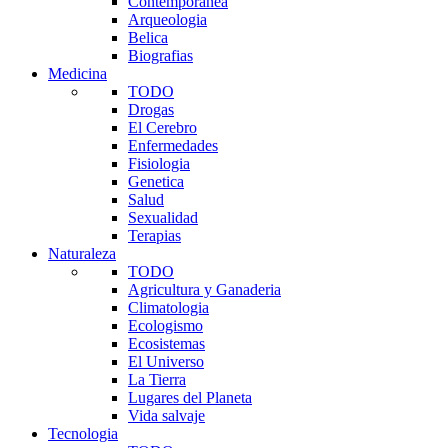
Contemporanea
Arqueologia
Belica
Biografias
Medicina
TODO
Drogas
El Cerebro
Enfermedades
Fisiologia
Genetica
Salud
Sexualidad
Terapias
Naturaleza
TODO
Agricultura y Ganaderia
Climatologia
Ecologismo
Ecosistemas
El Universo
La Tierra
Lugares del Planeta
Vida salvaje
Tecnologia