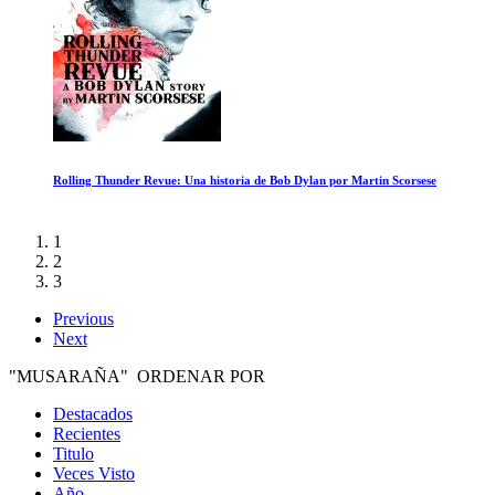
La Revelacion de las Piramides
1
2
3
Previous
Next
"MUSARAÑA" ORDENAR POR
Destacados
Recientes
Titulo
Veces Visto
Año