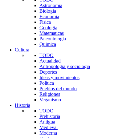
Astronomia
Biologia
Economia
Fisica
Geologia
Matematicas
Paleontologia
Quimica
Cultura
TODO
Actualidad
Antropologia y sociologia
Deportes
Ideas y movimientos
Politica
Pueblos del mundo
Religiones
Veganismo
Historia
TODO
Prehistoria
Antigua
Medieval
Moderna