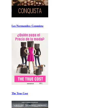
Una ultima aventura: Asi se hizo Stranger Things 5
La inspiracion mas profunda