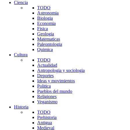
Ciencia
TODO
Astronomia
Biologia
Economia
Fisica
Geologia
Matematicas
Paleontologia
Quimica
Cultura
TODO
Actualidad
Antropologia y sociologia
Deportes
Ideas y movimientos
Politica
Pueblos del mundo
Religiones
Veganismo
Historia
TODO
Prehistoria
Antigua
Medieval