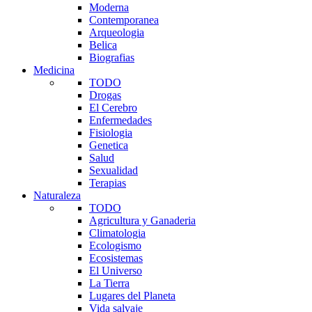
Moderna
Contemporanea
Arqueologia
Belica
Biografias
Medicina
TODO
Drogas
El Cerebro
Enfermedades
Fisiologia
Genetica
Salud
Sexualidad
Terapias
Naturaleza
TODO
Agricultura y Ganaderia
Climatologia
Ecologismo
Ecosistemas
El Universo
La Tierra
Lugares del Planeta
Vida salvaje