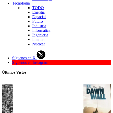
Tecnologia
TODO
Energia
Espacial
Futuro
Industria
Informatica
Ingenieria
Internet
Nuclear
Síguenos en X
Síguenos en Instagram
Últimos Vistos