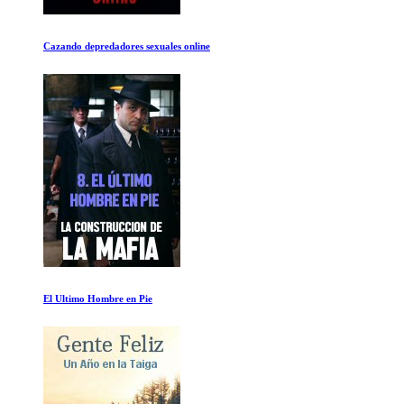
Religioso
Matanza Frenetica