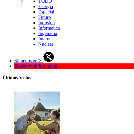
TODO
Energia
Espacial
Futuro
Industria
Informatica
Ingenieria
Internet
Nuclear
Síguenos en X
Síguenos en Instagram
Últimos Vistos