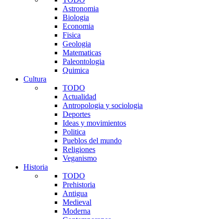
Astronomia
Biologia
Economia
Fisica
Geologia
Matematicas
Paleontologia
Quimica
Cultura
TODO
Actualidad
Antropologia y sociologia
Deportes
Ideas y movimientos
Politica
Pueblos del mundo
Religiones
Veganismo
Historia
TODO
Prehistoria
Antigua
Medieval
Moderna