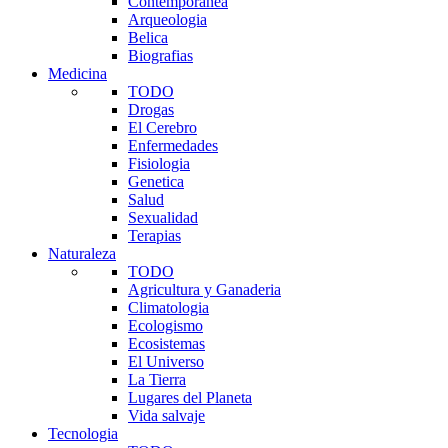
Contemporanea
Arqueologia
Belica
Biografias
Medicina
TODO
Drogas
El Cerebro
Enfermedades
Fisiologia
Genetica
Salud
Sexualidad
Terapias
Naturaleza
TODO
Agricultura y Ganaderia
Climatologia
Ecologismo
Ecosistemas
El Universo
La Tierra
Lugares del Planeta
Vida salvaje
Tecnologia