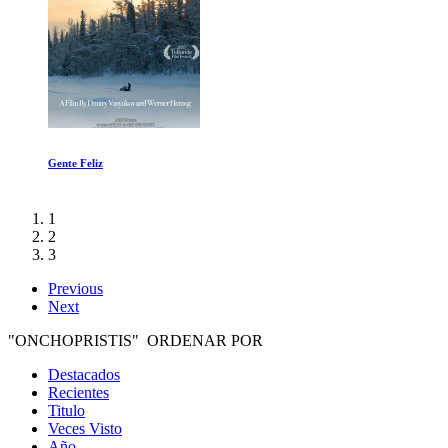
The True Cost
1
2
3
Previous
Next
"ONCHOPRISTIS" ORDENAR POR
Destacados
Recientes
Titulo
Veces Visto
Año