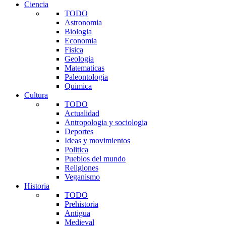
Ciencia
TODO
Astronomia
Biologia
Economia
Fisica
Geologia
Matematicas
Paleontologia
Quimica
Cultura
TODO
Actualidad
Antropologia y sociologia
Deportes
Ideas y movimientos
Politica
Pueblos del mundo
Religiones
Veganismo
Historia
TODO
Prehistoria
Antigua
Medieval