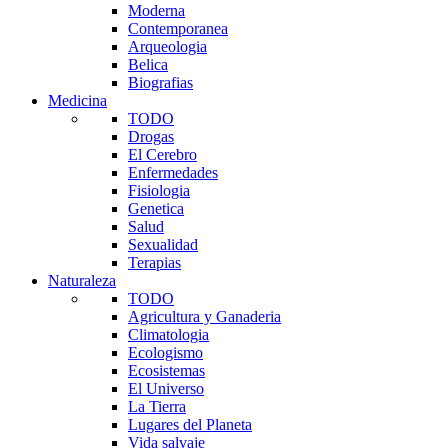
Moderna
Contemporanea
Arqueologia
Belica
Biografias
Medicina
TODO
Drogas
El Cerebro
Enfermedades
Fisiologia
Genetica
Salud
Sexualidad
Terapias
Naturaleza
TODO
Agricultura y Ganaderia
Climatologia
Ecologismo
Ecosistemas
El Universo
La Tierra
Lugares del Planeta
Vida salvaje