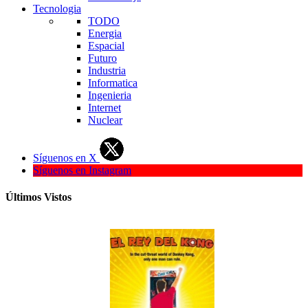
Tecnologia
TODO
Energia
Espacial
Futuro
Industria
Informatica
Ingenieria
Internet
Nuclear
Síguenos en X
Síguenos en Instagram
Últimos Vistos