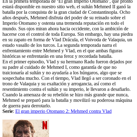
En la primera temporada de ‘El gran Imperio Otomano’, que pronto
estará disponible en nuestro sitio web, el sultán Mehmed II ganó la
batalla por la conquista de la gran ciudad de Constantinopla. Ocho
años después, Mehmed disfruta del poder de su reinado sobre el
Imperio Otomano y ostenta una tremenda reputación en todo el
mundo. Sus ojos miran ahora hacia occidente, con la ambición de
hacerse con el control de toda Europa. Sin embargo, hay una piedra
en su zapato en forma de Vlad Drácula, el Voivoda de Valaquia, un
estado vasallo de los turcos. La segunda temporada narra el
enfrentamiento entre Mehmed y Vlad, en el que ambas figuras
históricas se enfrentarán en una feroz y recordada batalla.
En el primer episodio, Vlad y su hermano Radu fueron dejados por
su padre al cuidado de Mehmed I, como garantía de que no
traicionaría al sultán y no ayudaría a los húngaros, algo que se
sospechaba mucho. Con el tiempo, Vlad llegó a ser coronado en el
trono de Valaquia y su exaltación y arrogancia, así como el
resentimiento contra el sultán y su imperio, le llevaron a desafiarlo.
Cuando la amenaza de su rebelión se hizo más grande que nunca,
Mehmed se preparó para la batalla y movilizó su poderosa máquina
de guerra para derrotarlo.
Serie
:
El gran imperio Otomano 2: Mehmed contra Vlad