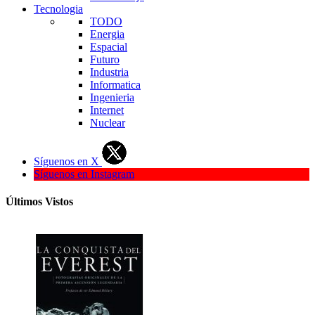
Tecnologia
TODO
Energia
Espacial
Futuro
Industria
Informatica
Ingenieria
Internet
Nuclear
Síguenos en X
Síguenos en Instagram
Últimos Vistos