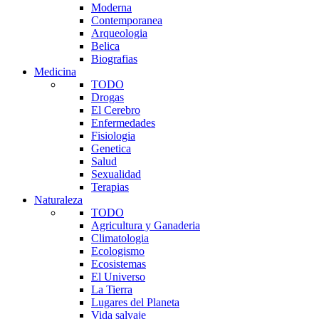
Moderna
Contemporanea
Arqueologia
Belica
Biografias
Medicina
TODO
Drogas
El Cerebro
Enfermedades
Fisiologia
Genetica
Salud
Sexualidad
Terapias
Naturaleza
TODO
Agricultura y Ganaderia
Climatologia
Ecologismo
Ecosistemas
El Universo
La Tierra
Lugares del Planeta
Vida salvaje