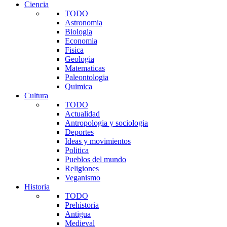
Ciencia
TODO
Astronomia
Biologia
Economia
Fisica
Geologia
Matematicas
Paleontologia
Quimica
Cultura
TODO
Actualidad
Antropologia y sociologia
Deportes
Ideas y movimientos
Politica
Pueblos del mundo
Religiones
Veganismo
Historia
TODO
Prehistoria
Antigua
Medieval