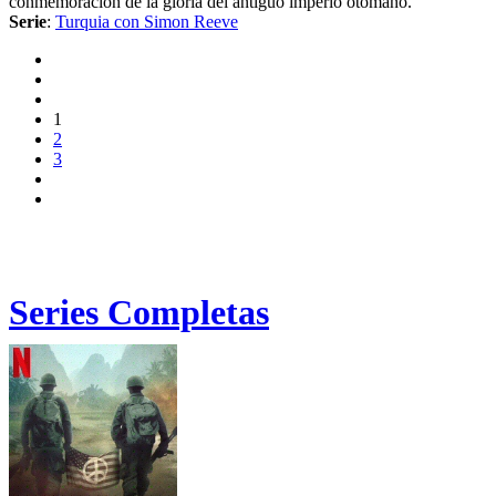
conmemoración de la gloria del antiguo imperio otomano.
Serie
:
Turquia con Simon Reeve
1
2
3
Series Completas