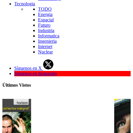
Tecnologia
TODO
Energia
Espacial
Futuro
Industria
Informatica
Ingenieria
Internet
Nuclear
Síguenos en X
Síguenos en Instagram
Últimos Vistos