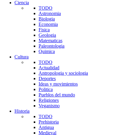
Ciencia
TODO
Astronomia
Biologia
Economia
Fisica
Geologia
Matematicas
Paleontologia
Quimica
Cultura
TODO
Actualidad
Antropologia y sociologia
Deportes
Ideas y movimientos
Politica
Pueblos del mundo
Religiones
Veganismo
Historia
TODO
Prehistoria
Antigua
Medieval