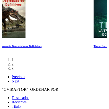
Titan: La tragedia de OceanGate
1
2
3
Previous
Next
"OVIRAPTOR" ORDENAR POR
Destacados
Recientes
Titulo