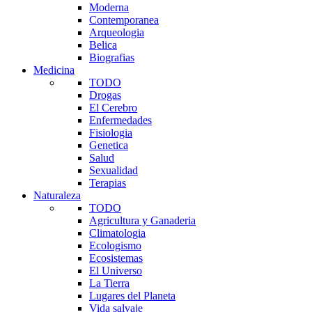
Moderna
Contemporanea
Arqueologia
Belica
Biografias
Medicina
TODO
Drogas
El Cerebro
Enfermedades
Fisiologia
Genetica
Salud
Sexualidad
Terapias
Naturaleza
TODO
Agricultura y Ganaderia
Climatologia
Ecologismo
Ecosistemas
El Universo
La Tierra
Lugares del Planeta
Vida salvaje