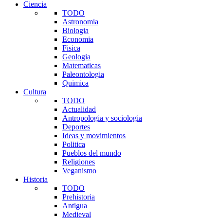
Ciencia
TODO
Astronomia
Biologia
Economia
Fisica
Geologia
Matematicas
Paleontologia
Quimica
Cultura
TODO
Actualidad
Antropologia y sociologia
Deportes
Ideas y movimientos
Politica
Pueblos del mundo
Religiones
Veganismo
Historia
TODO
Prehistoria
Antigua
Medieval