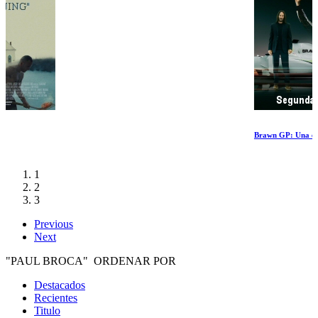
Brawn GP: Una escuderia imposible (II)
1
2
3
Previous
Next
"PAUL BROCA" ORDENAR POR
Destacados
Recientes
Titulo