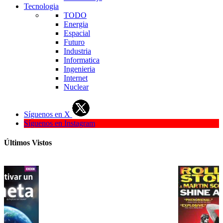
Tecnologia
TODO
Energia
Espacial
Futuro
Industria
Informatica
Ingenieria
Internet
Nuclear
Síguenos en X
Síguenos en Instagram
Últimos Vistos