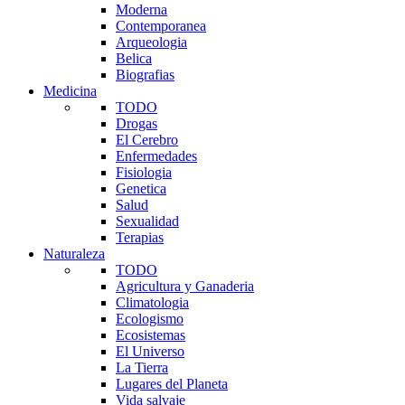
Moderna
Contemporanea
Arqueologia
Belica
Biografias
Medicina
TODO
Drogas
El Cerebro
Enfermedades
Fisiologia
Genetica
Salud
Sexualidad
Terapias
Naturaleza
TODO
Agricultura y Ganaderia
Climatologia
Ecologismo
Ecosistemas
El Universo
La Tierra
Lugares del Planeta
Vida salvaje