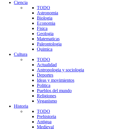
Ciencia
TODO
Astronomia
Biologia
Economia
Fisica
Geologia
Matematicas
Paleontologia
Quimica
Cultura
TODO
Actualidad
Antropologia y sociologia
Deportes
Ideas y movimientos
Politica
Pueblos del mundo
Religiones
Veganismo
Historia
TODO
Prehistoria
Antigua
Medieval