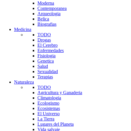
Moderna
Contemporanea
Arqueologia
Belica
Biografias
Medicina
TODO
Drogas
El Cerebro
Enfermedades
Fisiologia
Genetica
Salud
Sexualidad
Terapias
Naturaleza
TODO
Agricultura y Ganaderia
Climatologia
Ecologismo
Ecosistemas
El Universo
La Tierra
Lugares del Planeta
Vida salvaje