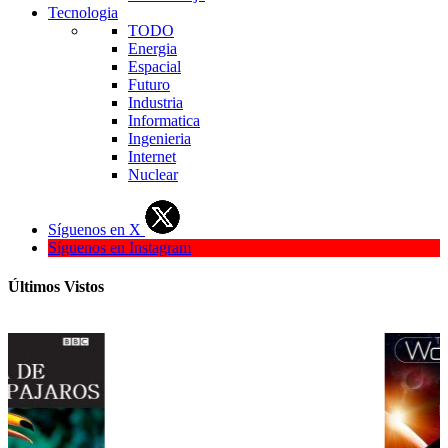
Tecnologia
TODO
Energia
Espacial
Futuro
Industria
Informatica
Ingenieria
Internet
Nuclear
Síguenos en X
Síguenos en Instagram
Últimos Vistos