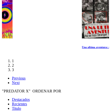
Una ultima aventura: Asi se hizo Stranger Things 5
1
2
3
Previous
Next
"PREDATOR X" ORDENAR POR
Destacados
Recientes
Titulo