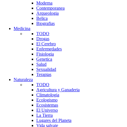
Moderna
Contemporanea
Arqueologia
Belica
Biografias
Medicina
TODO
Drogas
El Cerebro
Enfermedades
Fisiologia
Genetica
Salud
Sexualidad
Terapias
Naturaleza
TODO
Agricultura y Ganaderia
Climatologia
Ecologismo
Ecosistemas
El Universo
La Tierra
Lugares del Planeta
Vida salvaje