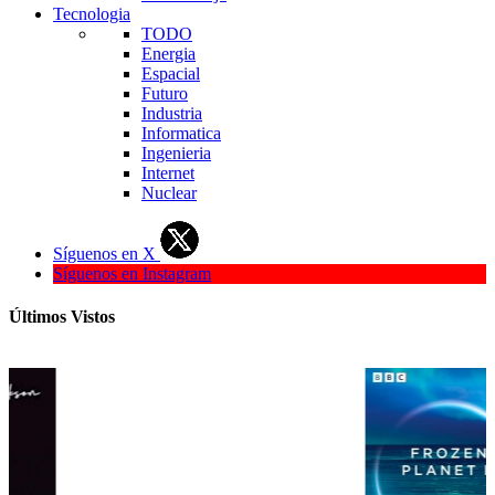
Tecnologia
TODO
Energia
Espacial
Futuro
Industria
Informatica
Ingenieria
Internet
Nuclear
Síguenos en X
Síguenos en Instagram
Últimos Vistos