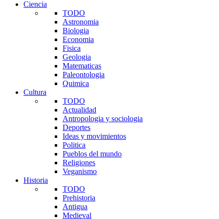
Ciencia
TODO
Astronomia
Biologia
Economia
Fisica
Geologia
Matematicas
Paleontologia
Quimica
Cultura
TODO
Actualidad
Antropologia y sociologia
Deportes
Ideas y movimientos
Politica
Pueblos del mundo
Religiones
Veganismo
Historia
TODO
Prehistoria
Antigua
Medieval