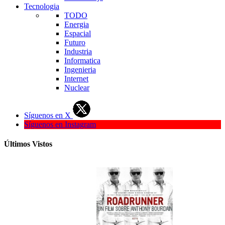
Tecnologia
TODO
Energia
Espacial
Futuro
Industria
Informatica
Ingenieria
Internet
Nuclear
Síguenos en X
Síguenos en Instagram
Últimos Vistos