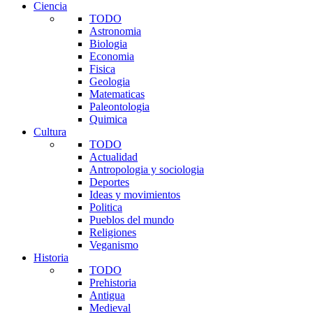
Ciencia
TODO
Astronomia
Biologia
Economia
Fisica
Geologia
Matematicas
Paleontologia
Quimica
Cultura
TODO
Actualidad
Antropologia y sociologia
Deportes
Ideas y movimientos
Politica
Pueblos del mundo
Religiones
Veganismo
Historia
TODO
Prehistoria
Antigua
Medieval