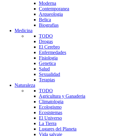
Moderna
Contemporanea
Arqueologia
Belica
Biografias
Medicina
TODO
Drogas
El Cerebro
Enfermedades
Fisiologia
Genetica
Salud
Sexualidad
Terapias
Naturaleza
TODO
Agricultura y Ganaderia
Climatologia
Ecologismo
Ecosistemas
El Universo
La Tierra
Lugares del Planeta
Vida salvaje