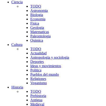
Ciencia
TODO
Astronomia
Biologia
Economia
Fisica
Geologia
Matematicas
Paleontologia
Quimica
Cultura
TODO
Actualidad
Antropologia y sociologia
Deportes
Ideas y movimientos
Politica
Pueblos del mundo
Religiones
Veganismo
Historia
TODO
Prehistoria
Antigua
Medieval