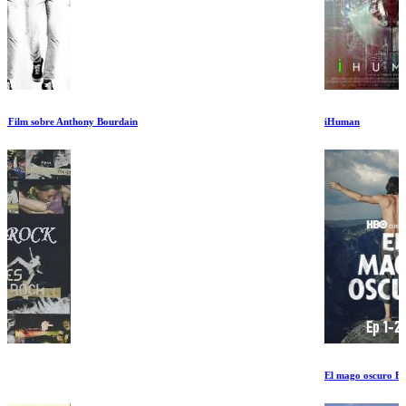
iHuman
El mago oscuro Ep 1-2