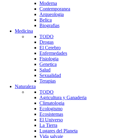
Moderna
Contemporanea
Arqueologia
Belica
Biografias
Medicina
TODO
Drogas
El Cerebro
Enfermedades
Fisiologia
Genetica
Salud
Sexualidad
Terapias
Naturaleza
TODO
Agricultura y Ganaderia
Climatologia
Ecologismo
Ecosistemas
El Universo
La Tierra
Lugares del Planeta
Vida salvaje