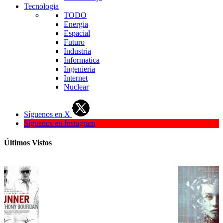
Tecnologia
TODO
Energia
Espacial
Futuro
Industria
Informatica
Ingenieria
Internet
Nuclear
Síguenos en X
Síguenos en Instagram
Últimos Vistos