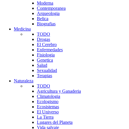
Moderna
Contemporanea
Arqueologia
Belica
Biografias
Medicina
TODO
Drogas
El Cerebro
Enfermedades
Fisiologia
Genetica
Salud
Sexualidad
Terapias
Naturaleza
TODO
Agricultura y Ganaderia
Climatologia
Ecologismo
Ecosistemas
El Universo
La Tierra
Lugares del Planeta
Vida salvaje