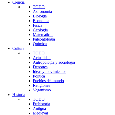
Ciencia
TODO
Astronomia
Biologia
Economia
Fisica
Geologia
Matematicas
Paleontologia
Quimica
Cultura
TODO
Actualidad
Antropologia y sociologia
Deportes
Ideas y movimientos
Politica
Pueblos del mundo
Religiones
Veganismo
Historia
TODO
Prehistoria
Antigua
Medieval