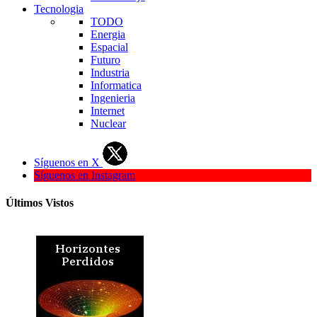
Tecnologia
TODO
Energia
Espacial
Futuro
Industria
Informatica
Ingenieria
Internet
Nuclear
Síguenos en X
Síguenos en Instagram
Últimos Vistos