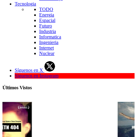
Tecnologia
TODO
Energia
Espacial
Futuro
Industria
Informatica
Ingenieria
Internet
Nuclear
Síguenos en X
Síguenos en Instagram
Últimos Vistos