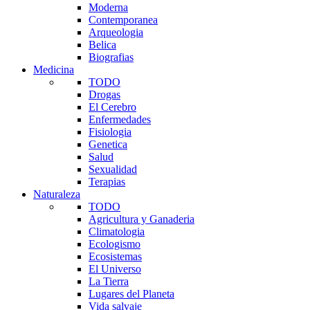
Moderna
Contemporanea
Arqueologia
Belica
Biografias
Medicina
TODO
Drogas
El Cerebro
Enfermedades
Fisiologia
Genetica
Salud
Sexualidad
Terapias
Naturaleza
TODO
Agricultura y Ganaderia
Climatologia
Ecologismo
Ecosistemas
El Universo
La Tierra
Lugares del Planeta
Vida salvaje