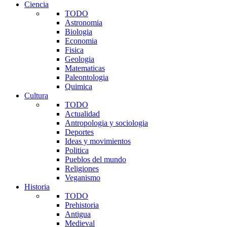
Ciencia
TODO
Astronomia
Biologia
Economia
Fisica
Geologia
Matematicas
Paleontologia
Quimica
Cultura
TODO
Actualidad
Antropologia y sociologia
Deportes
Ideas y movimientos
Politica
Pueblos del mundo
Religiones
Veganismo
Historia
TODO
Prehistoria
Antigua
Medieval