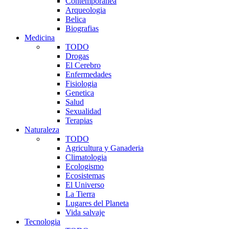
Contemporanea
Arqueologia
Belica
Biografias
Medicina
TODO
Drogas
El Cerebro
Enfermedades
Fisiologia
Genetica
Salud
Sexualidad
Terapias
Naturaleza
TODO
Agricultura y Ganaderia
Climatologia
Ecologismo
Ecosistemas
El Universo
La Tierra
Lugares del Planeta
Vida salvaje
Tecnologia