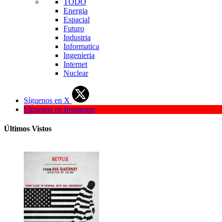
TODO
Energia
Espacial
Futuro
Industria
Informatica
Ingenieria
Internet
Nuclear
Síguenos en X
Síguenos en Instagram
Últimos Vistos