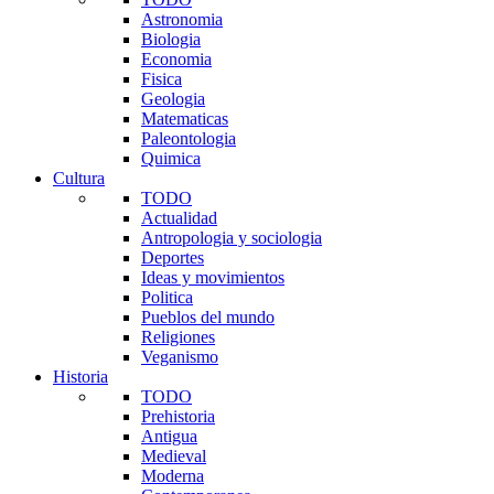
Astronomia
Biologia
Economia
Fisica
Geologia
Matematicas
Paleontologia
Quimica
Cultura
TODO
Actualidad
Antropologia y sociologia
Deportes
Ideas y movimientos
Politica
Pueblos del mundo
Religiones
Veganismo
Historia
TODO
Prehistoria
Antigua
Medieval
Moderna