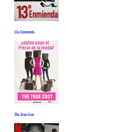
El mago oscuro Ep 3-4
Vikingos Temporada 1 Ep 7-9