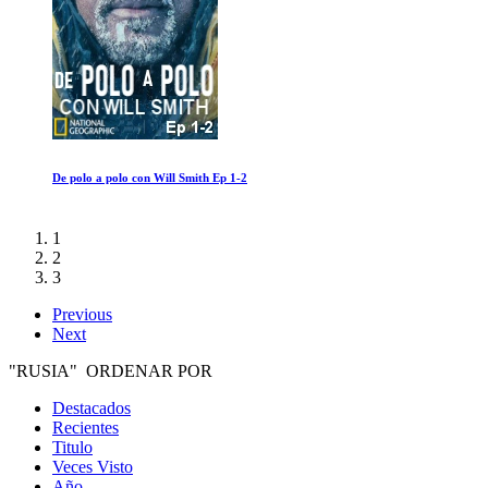
Mel Brooks: El hombre de 99 años
1
2
3
Previous
Next
"RUSIA" ORDENAR POR
Destacados
Recientes
Titulo
Veces Visto
Año