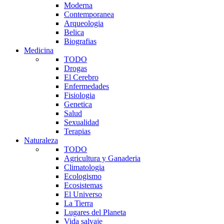
Moderna
Contemporanea
Arqueologia
Belica
Biografias
Medicina
TODO
Drogas
El Cerebro
Enfermedades
Fisiologia
Genetica
Salud
Sexualidad
Terapias
Naturaleza
TODO
Agricultura y Ganaderia
Climatologia
Ecologismo
Ecosistemas
El Universo
La Tierra
Lugares del Planeta
Vida salvaje