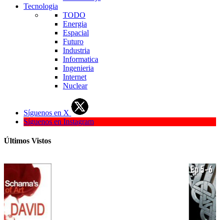
Tecnologia
TODO
Energia
Espacial
Futuro
Industria
Informatica
Ingenieria
Internet
Nuclear
Síguenos en X
Síguenos en Instagram
Últimos Vistos