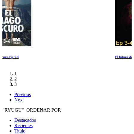
El futuro de la naturaleza Ep 3-4
1
2
3
Previous
Next
"RYUGU" ORDENAR POR
Destacados
Recientes
Titulo