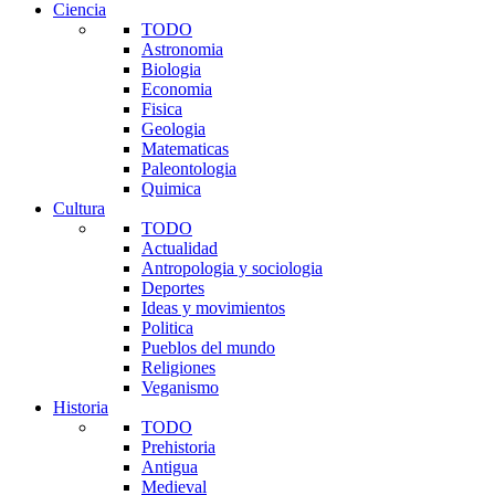
Ciencia
TODO
Astronomia
Biologia
Economia
Fisica
Geologia
Matematicas
Paleontologia
Quimica
Cultura
TODO
Actualidad
Antropologia y sociologia
Deportes
Ideas y movimientos
Politica
Pueblos del mundo
Religiones
Veganismo
Historia
TODO
Prehistoria
Antigua
Medieval