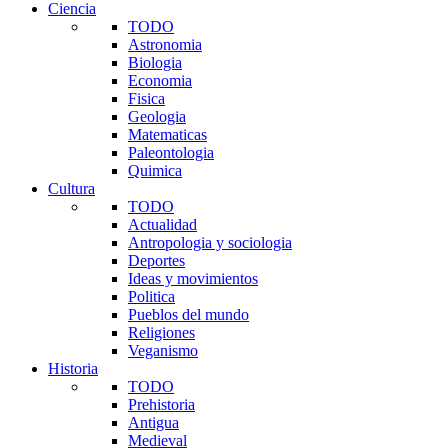
Ciencia
TODO
Astronomia
Biologia
Economia
Fisica
Geologia
Matematicas
Paleontologia
Quimica
Cultura
TODO
Actualidad
Antropologia y sociologia
Deportes
Ideas y movimientos
Politica
Pueblos del mundo
Religiones
Veganismo
Historia
TODO
Prehistoria
Antigua
Medieval