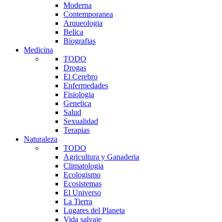
Moderna
Contemporanea
Arqueologia
Belica
Biografias
Medicina
TODO
Drogas
El Cerebro
Enfermedades
Fisiologia
Genetica
Salud
Sexualidad
Terapias
Naturaleza
TODO
Agricultura y Ganaderia
Climatologia
Ecologismo
Ecosistemas
El Universo
La Tierra
Lugares del Planeta
Vida salvaje