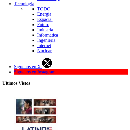
Tecnologia
TODO
Energia
Espacial
Futuro
Industria
Informatica
Ingenieria
Internet
Nuclear
Síguenos en X
Síguenos en Instagram
Últimos Vistos