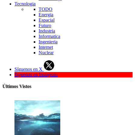
Tecnologia
TODO
Energia
Espacial
Futuro
Industria
Informatica
Ingenieria
Internet
Nuclear
Síguenos en X
Síguenos en Instagram
Últimos Vistos