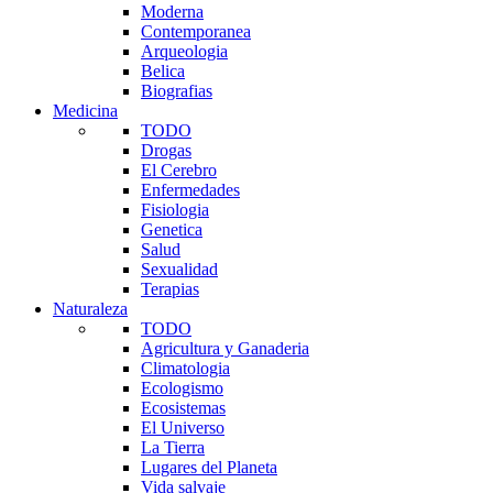
Moderna
Contemporanea
Arqueologia
Belica
Biografias
Medicina
TODO
Drogas
El Cerebro
Enfermedades
Fisiologia
Genetica
Salud
Sexualidad
Terapias
Naturaleza
TODO
Agricultura y Ganaderia
Climatologia
Ecologismo
Ecosistemas
El Universo
La Tierra
Lugares del Planeta
Vida salvaje