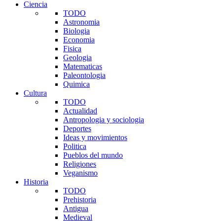
Ciencia
TODO
Astronomia
Biologia
Economia
Fisica
Geologia
Matematicas
Paleontologia
Quimica
Cultura
TODO
Actualidad
Antropologia y sociologia
Deportes
Ideas y movimientos
Politica
Pueblos del mundo
Religiones
Veganismo
Historia
TODO
Prehistoria
Antigua
Medieval