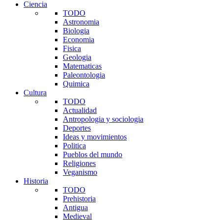
Ciencia
TODO
Astronomia
Biologia
Economia
Fisica
Geologia
Matematicas
Paleontologia
Quimica
Cultura
TODO
Actualidad
Antropologia y sociologia
Deportes
Ideas y movimientos
Politica
Pueblos del mundo
Religiones
Veganismo
Historia
TODO
Prehistoria
Antigua
Medieval