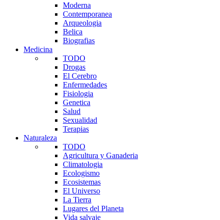
Moderna
Contemporanea
Arqueologia
Belica
Biografias
Medicina
TODO
Drogas
El Cerebro
Enfermedades
Fisiologia
Genetica
Salud
Sexualidad
Terapias
Naturaleza
TODO
Agricultura y Ganaderia
Climatologia
Ecologismo
Ecosistemas
El Universo
La Tierra
Lugares del Planeta
Vida salvaje