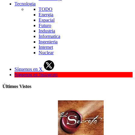
Tecnologia
TODO
Energia
Espacial
Futuro
Industria
Informatica
Ingenieria
Internet
Nuclear
Síguenos en X
Síguenos en Instagram
Últimos Vistos