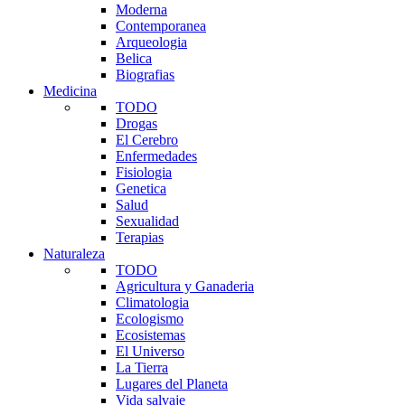
Moderna
Contemporanea
Arqueologia
Belica
Biografias
Medicina
TODO
Drogas
El Cerebro
Enfermedades
Fisiologia
Genetica
Salud
Sexualidad
Terapias
Naturaleza
TODO
Agricultura y Ganaderia
Climatologia
Ecologismo
Ecosistemas
El Universo
La Tierra
Lugares del Planeta
Vida salvaje