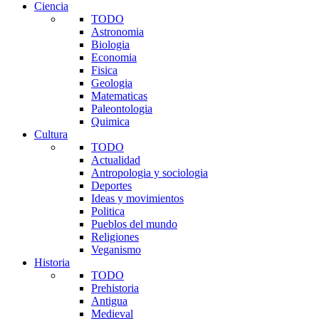
Ciencia
TODO
Astronomia
Biologia
Economia
Fisica
Geologia
Matematicas
Paleontologia
Quimica
Cultura
TODO
Actualidad
Antropologia y sociologia
Deportes
Ideas y movimientos
Politica
Pueblos del mundo
Religiones
Veganismo
Historia
TODO
Prehistoria
Antigua
Medieval