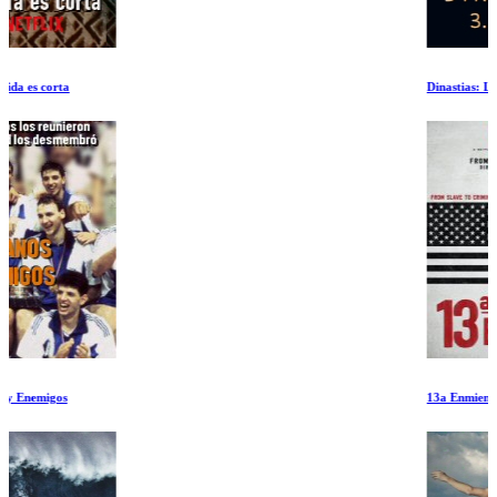
Dinastias: Leones
13a Enmienda