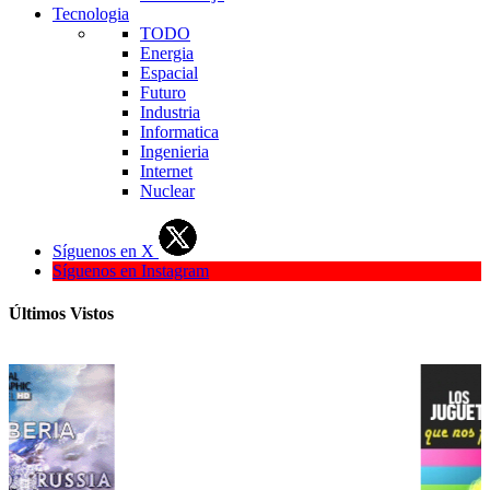
Tecnologia
TODO
Energia
Espacial
Futuro
Industria
Informatica
Ingenieria
Internet
Nuclear
Síguenos en X
Síguenos en Instagram
Últimos Vistos