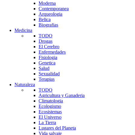
Moderna
Contemporanea
Arqueologia
Belica
Biografias
Medicina
TODO
Drogas
El Cerebro
Enfermedades
Fisiologia
Genetica
Salud
Sexualidad
Terapias
Naturaleza
TODO
Agricultura y Ganaderia
Climatologia
Ecologismo
Ecosistemas
El Universo
La Tierra
Lugares del Planeta
Vida salvaje