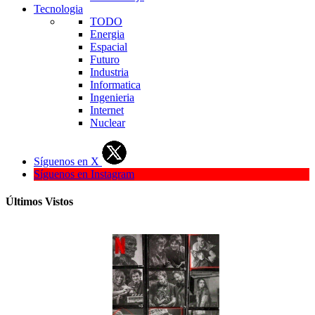
Tecnologia
TODO
Energia
Espacial
Futuro
Industria
Informatica
Ingenieria
Internet
Nuclear
Síguenos en X
Síguenos en Instagram
Últimos Vistos