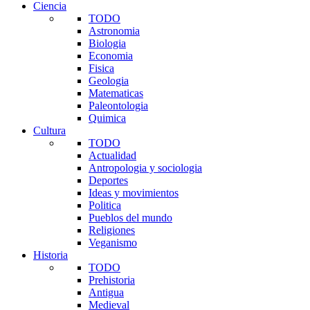
Ciencia
TODO
Astronomia
Biologia
Economia
Fisica
Geologia
Matematicas
Paleontologia
Quimica
Cultura
TODO
Actualidad
Antropologia y sociologia
Deportes
Ideas y movimientos
Politica
Pueblos del mundo
Religiones
Veganismo
Historia
TODO
Prehistoria
Antigua
Medieval