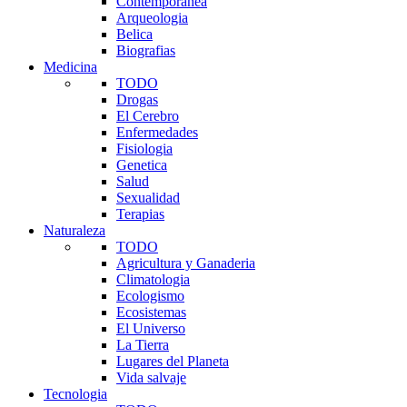
Contemporanea
Arqueologia
Belica
Biografias
Medicina
TODO
Drogas
El Cerebro
Enfermedades
Fisiologia
Genetica
Salud
Sexualidad
Terapias
Naturaleza
TODO
Agricultura y Ganaderia
Climatologia
Ecologismo
Ecosistemas
El Universo
La Tierra
Lugares del Planeta
Vida salvaje
Tecnologia