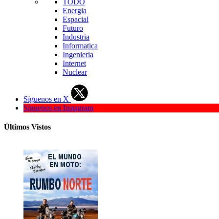
TODO
Energia
Espacial
Futuro
Industria
Informatica
Ingenieria
Internet
Nuclear
Síguenos en X
Síguenos en Instagram
Últimos Vistos