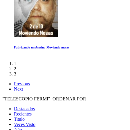
Marty, la vida es corta
1
2
3
Previous
Next
"TELESCOPIO FERMI" ORDENAR POR
Destacados
Recientes
Titulo
Veces Visto
Año