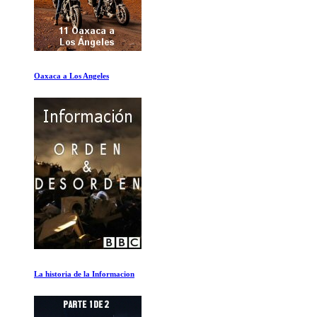
Como ser Warren Buffet
Titanic: La resurreccion digital