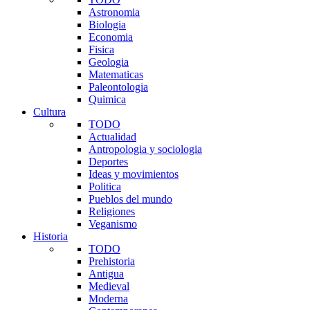
Astronomia
Biologia
Economia
Fisica
Geologia
Matematicas
Paleontologia
Quimica
Cultura
TODO
Actualidad
Antropologia y sociologia
Deportes
Ideas y movimientos
Politica
Pueblos del mundo
Religiones
Veganismo
Historia
TODO
Prehistoria
Antigua
Medieval
Moderna