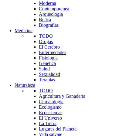
Moderna
Contemporanea
Arqueologia
Belica
Biografias
Medicina
TODO
Drogas
El Cerebro
Enfermedades
Fisiologia
Genetica
Salud
Sexualidad
Terapias
Naturaleza
TODO
Agricultura y Ganaderia
Climatologia
Ecologismo
Ecosistemas
El Universo
La Tierra
Lugares del Planeta
Vida salvaje