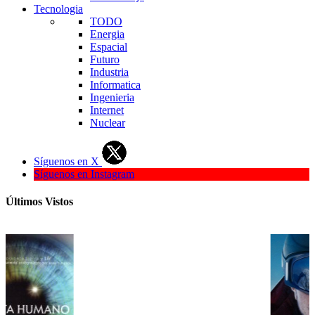
Tecnologia
TODO
Energia
Espacial
Futuro
Industria
Informatica
Ingenieria
Internet
Nuclear
Síguenos en X
Síguenos en Instagram
Últimos Vistos