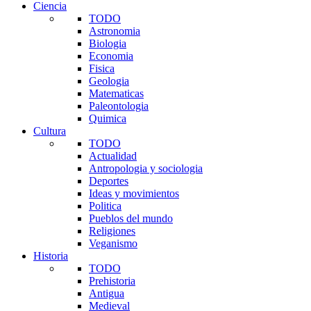
Ciencia
TODO
Astronomia
Biologia
Economia
Fisica
Geologia
Matematicas
Paleontologia
Quimica
Cultura
TODO
Actualidad
Antropologia y sociologia
Deportes
Ideas y movimientos
Politica
Pueblos del mundo
Religiones
Veganismo
Historia
TODO
Prehistoria
Antigua
Medieval