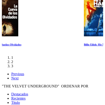
Billie Eilish: Hit Me Hard and Soft
1
2
3
Previous
Next
"THE VELVET UNDERGROUND" ORDENAR POR
Destacados
Recientes
Titulo