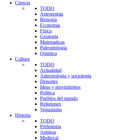
Ciencia
TODO
Astronomia
Biologia
Economia
Fisica
Geologia
Matematicas
Paleontologia
Quimica
Cultura
TODO
Actualidad
Antropologia y sociologia
Deportes
Ideas y movimientos
Politica
Pueblos del mundo
Religiones
Veganismo
Historia
TODO
Prehistoria
Antigua
Medieval