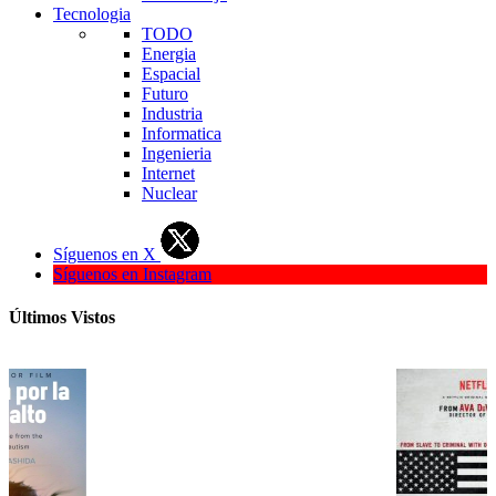
Tecnologia
TODO
Energia
Espacial
Futuro
Industria
Informatica
Ingenieria
Internet
Nuclear
Síguenos en X
Síguenos en Instagram
Últimos Vistos