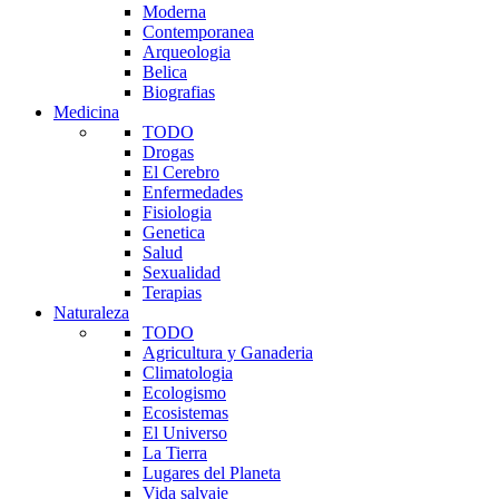
Moderna
Contemporanea
Arqueologia
Belica
Biografias
Medicina
TODO
Drogas
El Cerebro
Enfermedades
Fisiologia
Genetica
Salud
Sexualidad
Terapias
Naturaleza
TODO
Agricultura y Ganaderia
Climatologia
Ecologismo
Ecosistemas
El Universo
La Tierra
Lugares del Planeta
Vida salvaje