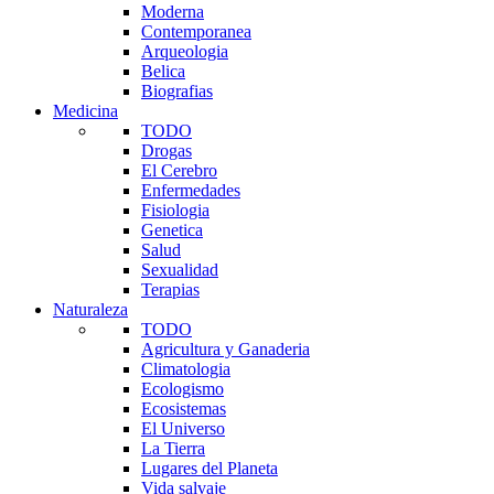
Moderna
Contemporanea
Arqueologia
Belica
Biografias
Medicina
TODO
Drogas
El Cerebro
Enfermedades
Fisiologia
Genetica
Salud
Sexualidad
Terapias
Naturaleza
TODO
Agricultura y Ganaderia
Climatologia
Ecologismo
Ecosistemas
El Universo
La Tierra
Lugares del Planeta
Vida salvaje