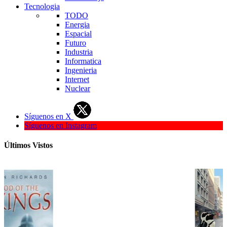
Tecnologia
TODO
Energia
Espacial
Futuro
Industria
Informatica
Ingenieria
Internet
Nuclear
Síguenos en X
Síguenos en Instagram
Últimos Vistos