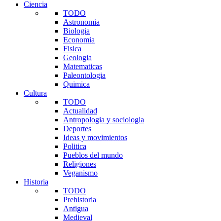
Ciencia
TODO
Astronomia
Biologia
Economia
Fisica
Geologia
Matematicas
Paleontologia
Quimica
Cultura
TODO
Actualidad
Antropologia y sociologia
Deportes
Ideas y movimientos
Politica
Pueblos del mundo
Religiones
Veganismo
Historia
TODO
Prehistoria
Antigua
Medieval