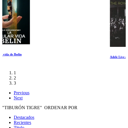
Adele Live At The Royal Albert Hall
1
2
3
Previous
Next
"TIBURÓN TIGRE" ORDENAR POR
Destacados
Recientes
Titulo