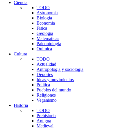
Ciencia
TODO
Astronomia
Biologia
Economia
Fisica
Geologia
Matematicas
Paleontologia
Quimica
Cultura
TODO
Actualidad
Antropologia y sociologia
Deportes
Ideas y movimientos
Politica
Pueblos del mundo
Religiones
Veganismo
Historia
TODO
Prehistoria
Antigua
Medieval