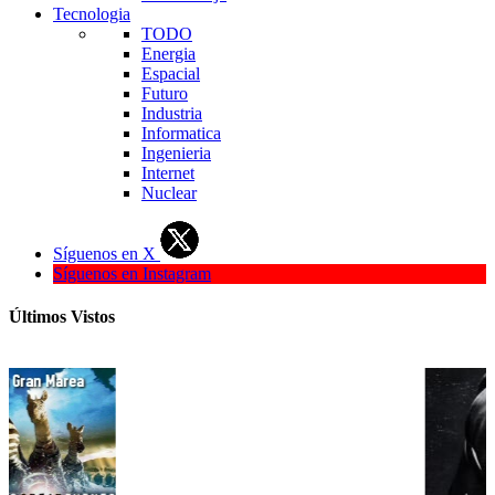
Tecnologia
TODO
Energia
Espacial
Futuro
Industria
Informatica
Ingenieria
Internet
Nuclear
Síguenos en X
Síguenos en Instagram
Últimos Vistos