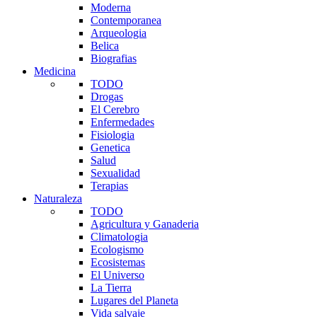
Moderna
Contemporanea
Arqueologia
Belica
Biografias
Medicina
TODO
Drogas
El Cerebro
Enfermedades
Fisiologia
Genetica
Salud
Sexualidad
Terapias
Naturaleza
TODO
Agricultura y Ganaderia
Climatologia
Ecologismo
Ecosistemas
El Universo
La Tierra
Lugares del Planeta
Vida salvaje