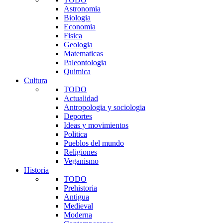
Astronomia
Biologia
Economia
Fisica
Geologia
Matematicas
Paleontologia
Quimica
Cultura
TODO
Actualidad
Antropologia y sociologia
Deportes
Ideas y movimientos
Politica
Pueblos del mundo
Religiones
Veganismo
Historia
TODO
Prehistoria
Antigua
Medieval
Moderna