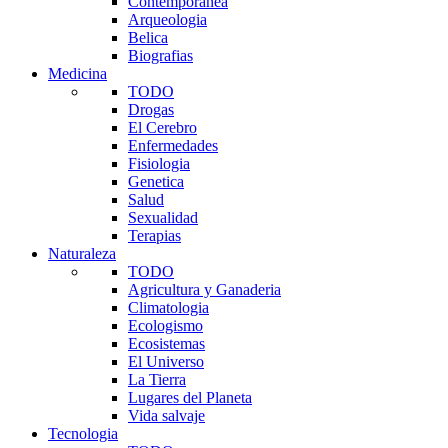
Contemporanea
Arqueologia
Belica
Biografias
Medicina
TODO
Drogas
El Cerebro
Enfermedades
Fisiologia
Genetica
Salud
Sexualidad
Terapias
Naturaleza
TODO
Agricultura y Ganaderia
Climatologia
Ecologismo
Ecosistemas
El Universo
La Tierra
Lugares del Planeta
Vida salvaje
Tecnologia