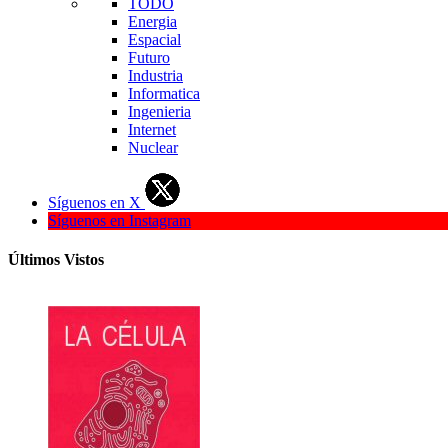
TODO
Energia
Espacial
Futuro
Industria
Informatica
Ingenieria
Internet
Nuclear
Síguenos en X
Síguenos en Instagram
Últimos Vistos