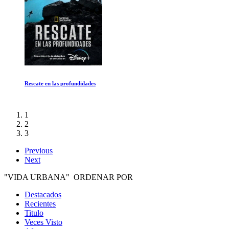
Planeta prehistorico: Agua dulce
1
2
3
Previous
Next
"VIDA URBANA" ORDENAR POR
Destacados
Recientes
Titulo
Veces Visto