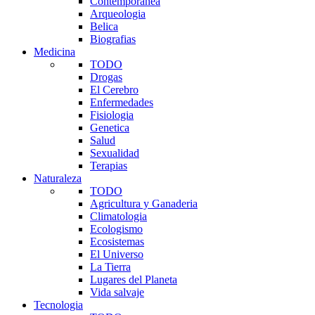
Contemporanea
Arqueologia
Belica
Biografias
Medicina
TODO
Drogas
El Cerebro
Enfermedades
Fisiologia
Genetica
Salud
Sexualidad
Terapias
Naturaleza
TODO
Agricultura y Ganaderia
Climatologia
Ecologismo
Ecosistemas
El Universo
La Tierra
Lugares del Planeta
Vida salvaje
Tecnologia