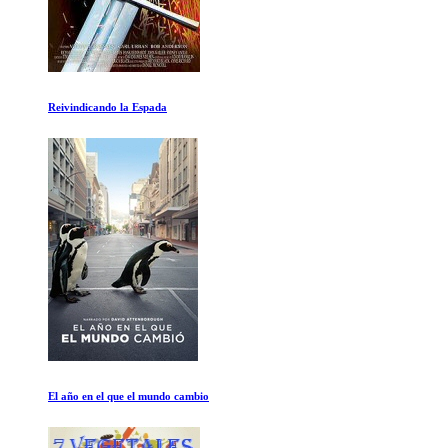
Fyre
La antigua Roma La caida de Roma