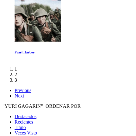
H.O.P.E. Lo Que Comes Importa
1
2
3
Previous
Next
"YURI GAGARIN" ORDENAR POR
Destacados
Recientes
Titulo
Veces Visto