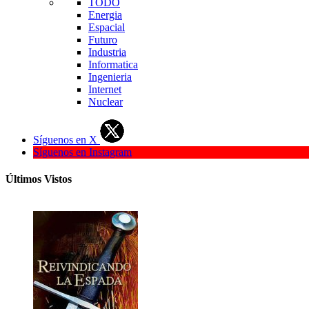
TODO
Energia
Espacial
Futuro
Industria
Informatica
Ingenieria
Internet
Nuclear
Síguenos en X
Síguenos en Instagram
Últimos Vistos