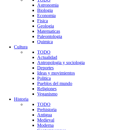
Astronomia
Biologia
Economia
Fisica
Geologia
Matematicas
Paleontologia
Quimica
Cultura
TODO
Actualidad
Antropologia y sociologia
Deportes
Ideas y movimientos
Politica
Pueblos del mundo
Religiones
Veganismo
Historia
TODO
Prehistoria
Antigua
Medieval
Moderna