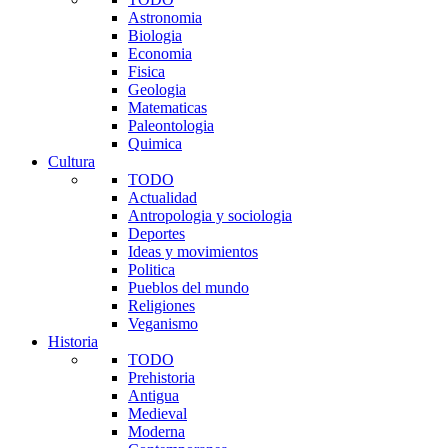
Astronomia
Biologia
Economia
Fisica
Geologia
Matematicas
Paleontologia
Quimica
Cultura
TODO
Actualidad
Antropologia y sociologia
Deportes
Ideas y movimientos
Politica
Pueblos del mundo
Religiones
Veganismo
Historia
TODO
Prehistoria
Antigua
Medieval
Moderna