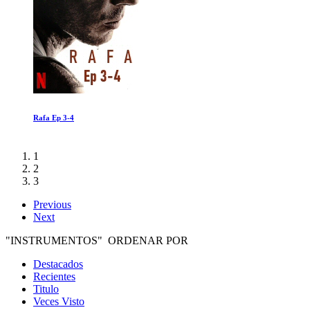
Los 14 ochomiles: No hay nada imposible
1
2
3
Previous
Next
"INSTRUMENTOS" ORDENAR POR
Destacados
Recientes
Titulo
Veces Visto