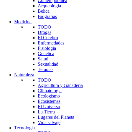
Contemporanea
Arqueologia
Belica
Biografias
Medicina
TODO
Drogas
El Cerebro
Enfermedades
Fisiologia
Genetica
Salud
Sexualidad
Terapias
Naturaleza
TODO
Agricultura y Ganaderia
Climatologia
Ecologismo
Ecosistemas
El Universo
La Tierra
Lugares del Planeta
Vida salvaje
Tecnologia