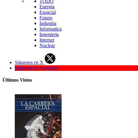
TODO
Energia
Espacial
Futuro
Industria
Informatica
Ingenieria
Internet
Nuclear
Síguenos en X
Síguenos en Instagram
Últimos Vistos