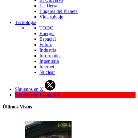
El Universo
La Tierra
Lugares del Planeta
Vida salvaje
Tecnologia
TODO
Energia
Espacial
Futuro
Industria
Informatica
Ingenieria
Internet
Nuclear
Síguenos en X
Síguenos en Instagram
Últimos Vistos