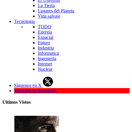
El Universo
La Tierra
Lugares del Planeta
Vida salvaje
Tecnologia
TODO
Energia
Espacial
Futuro
Industria
Informatica
Ingenieria
Internet
Nuclear
Síguenos en X
Síguenos en Instagram
Últimos Vistos