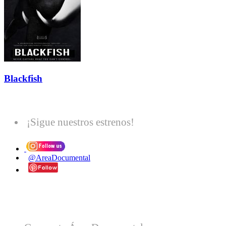
Blackfish
¡Sigue nuestros estrenos!
@AreaDocumental