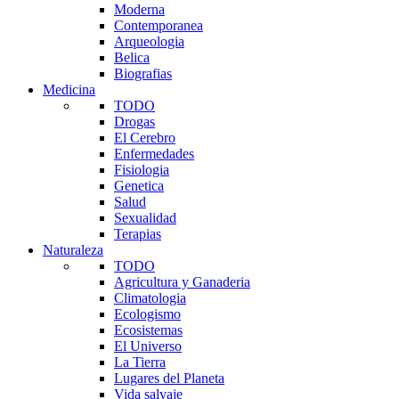
Moderna
Contemporanea
Arqueologia
Belica
Biografias
Medicina
TODO
Drogas
El Cerebro
Enfermedades
Fisiologia
Genetica
Salud
Sexualidad
Terapias
Naturaleza
TODO
Agricultura y Ganaderia
Climatologia
Ecologismo
Ecosistemas
El Universo
La Tierra
Lugares del Planeta
Vida salvaje