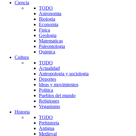
Ciencia
TODO
Astronomia
Biologia
Economia
Fisica
Geologia
Matematicas
Paleontologia
Quimica
Cultura
TODO
Actualidad
Antropologia y sociologia
Deportes
Ideas y movimientos
Politica
Pueblos del mundo
Religiones
Veganismo
Historia
TODO
Prehistoria
Antigua
Medieval