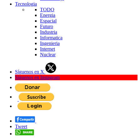
Tecnologia
TODO
Energia
Espacial
Futuro
Industria
Informatica
Ingenieria
Internet
Nuclear
Síguenos en X
Síguenos en Instagram
Tweet